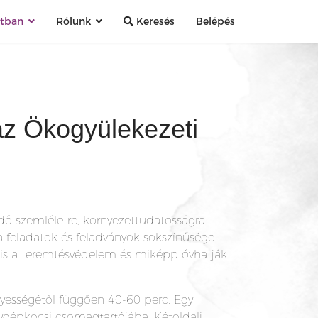
atban
Rólunk
Keresés
Belépés
az Ökogyülekezeti
ő szemléletre, környezettudatosságra
t a feladatok és feladványok sokszínűsége
i is a teremtésvédelem és miképp óvhatják
.
yességétől függően 40-60 perc. Egy
ygépkocsi csomagtartójába. Kétoldali