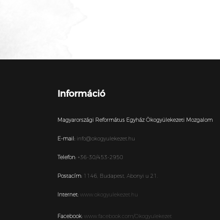
Információ
Magyarországi Református Egyház Ökogyülekezeti Mozgalom
E-mail:
info@okogyulekezet.hu
Telefon:
+36-30/453-2950
Postacím:
1146,
Budapest,
Abonyi u 21.
Internet:
www.okogyulekezet.hu
Facebook:
www.facebook.com/Okogyulekezet