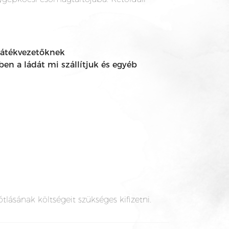
 játékvezetőknek
ben a ládát mi szállítjuk és egyéb
lásának költségeit szükséges kifizetni.