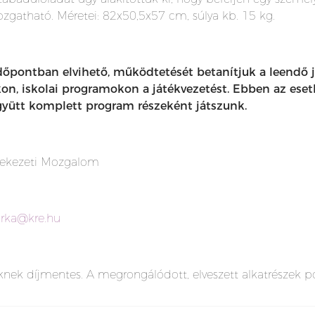
ozgatható. Méretei: 82x50,5x57 cm, súlya kb. 15 kg.
időpontban elvihető, működtetését betanítjuk a leendő
kon, iskolai programokon a játékvezetést. Ebben az eset
gyütt komplett program részeként játszunk.
lekezeti Mozgalom
arka@kre.hu
nek díjmentes. A megrongálódott, elveszett alkatrészek pót