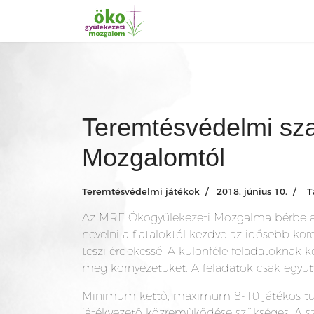
Teremtésvédelmi sza
Mozgalomtól
Teremtésvédelmi játékok
2018. június 10.
T
Az MRE Ökogyülekezeti Mozgalma bérbe adj
nevelni a fiataloktól kezdve az idősebb koro
teszi érdekessé. A különféle feladatoknak
meg környezetüket. A feladatok csak együtt
Minimum kettő, maximum 8-10 játékos tud e
játékvezető közreműködése szükséges. A sz