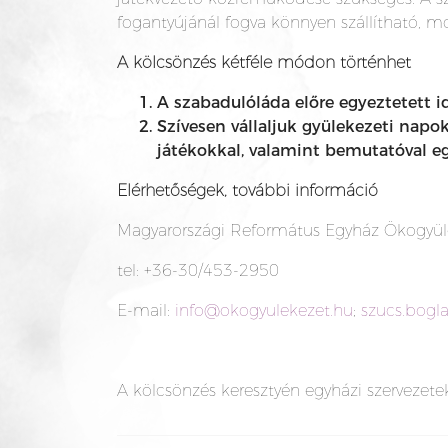
fogantyújánál fogva könnyen szállítható, m
A kölcsönzés kétféle módon történhet
A szabadulóláda előre egyeztetett 
Szívesen vállaljuk gyülekezeti napo
játékokkal, valamint bemutatóval e
Elérhetőségek, további információ
Magyarországi Református Egyház Ökogyü
tel: +36-30/453-2950
E-mail:
info@okogyulekezet.hu
;
szucs.bogl
A kölcsönzés keresztyén egyházi szervezetek