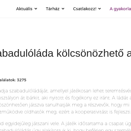
Aktuális
Tárház
Csatlakozz!
A gyakorl
badulóláda kölcsönözhető 
alálatok: 3275
a szabadulóládáját, amellyel játékosan lehet teremtésvéd
sztályon át bárkit, aki nyitott és fogékony ez iránt. A ládá
 köszönhetően játszva tanulhatják meg a részvevők, hogy m
működve oldhatók meg, ezért a kooperativitást is fejleszti
gyidejűleg játszani vele. A játék időtartama a csapat üg
abadulóládát úgy alakítottuk ki, hogy beférjen egy személ