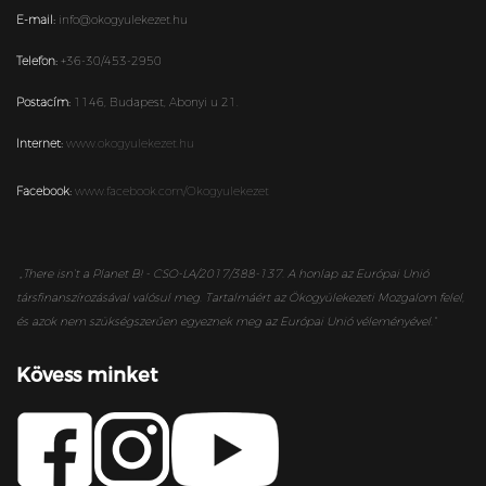
E-mail:
info@okogyulekezet.hu
Telefon:
+36-30/453-2950
Postacím:
1146,
Budapest,
Abonyi u 21.
Internet:
www.okogyulekezet.hu
Facebook:
www.facebook.com/Okogyulekezet
„
There isn’t a Planet B! - CSO-LA/2017/388-137. A honlap az Európai Unió
társfinanszírozásával valósul meg. Tartalmáért az Ökogyülekezeti Mozgalom felel,
és azok nem szükségszerűen egyeznek meg az Európai Unió véleményével.”
Kövess minket