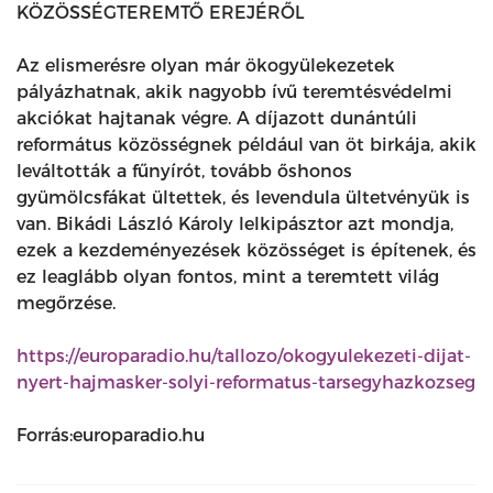
KÖZÖSSÉGTEREMTŐ EREJÉRŐL
Az elismerésre olyan már ökogyülekezetek
pályázhatnak, akik nagyobb ívű teremtésvédelmi
akciókat hajtanak végre. A díjazott dunántúli
református közösségnek például van öt birkája, akik
leváltották a fűnyírót, tovább őshonos
gyümölcsfákat ültettek, és levendula ültetvényük is
van. Bikádi László Károly lelkipásztor azt mondja,
ezek a kezdeményezések közösséget is építenek, és
ez leaglább olyan fontos, mint a teremtett világ
megőrzése.
https://europaradio.hu/tallozo/okogyulekezeti-dijat-
nyert-hajmasker-solyi-reformatus-tarsegyhazkozseg
Forrás:europaradio.hu