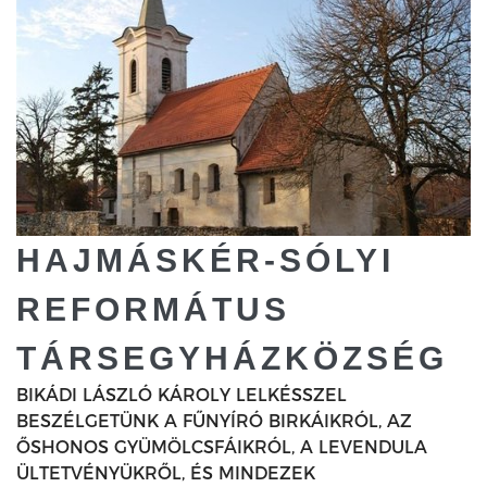
HAJMÁSKÉR-SÓLYI
REFORMÁTUS
TÁRSEGYHÁZKÖZSÉG
BIKÁDI LÁSZLÓ KÁROLY LELKÉSSZEL
BESZÉLGETÜNK A FŰNYÍRÓ BIRKÁIKRÓL, AZ
ŐSHONOS GYÜMÖLCSFÁIKRÓL, A LEVENDULA
ÜLTETVÉNYÜKRŐL, ÉS MINDEZEK