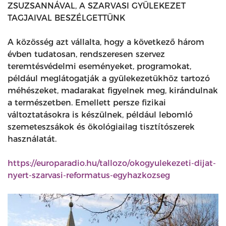
ZSUZSANNÁVAL, A SZARVASI GYÜLEKEZET
TAGJAIVAL BESZÉLGETTÜNK
A közösség azt vállalta, hogy a következő három
évben tudatosan, rendszeresen szervez
teremtésvédelmi eseményeket, programokat,
például meglátogatják a gyülekezetükhöz tartozó
méhészeket, madarakat figyelnek meg, kirándulnak
a természetben. Emellett persze fizikai
változtatásokra is készülnek, például lebomló
szemeteszsákok és ökológiailag tisztítószerek
használatát.
https://europaradio.hu/tallozo/okogyulekezeti-dijat-
nyert-szarvasi-reformatus-egyhazkozseg