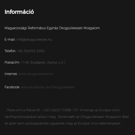
Információ
Magyarországi Református Egyház Ökogyülekezeti Mozgalom
E-mail:
info@okogyulekezet.hu
Telefon:
+36-30/453-2950
Postacím:
1146,
Budapest,
Abonyi u 21.
Internet:
www.okogyulekezet.hu
Facebook:
www.facebook.com/Okogyulekezet
„
There isn’t a Planet B! - CSO-LA/2017/388-137. A honlap az Európai Unió
társfinanszírozásával valósul meg. Tartalmáért az Ökogyülekezeti Mozgalom felel,
és azok nem szükségszerűen egyeznek meg az Európai Unió véleményével.”