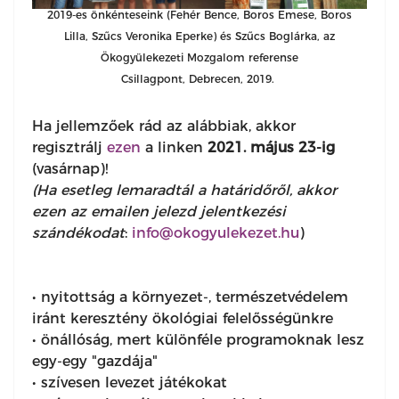
2019-es önkénteseink (Fehér Bence, Boros Emese, Boros
Lilla, Szűcs Veronika Eperke) és Szűcs Boglárka, az
Ökogyülekezeti Mozgalom referense
Csillagpont, Debrecen, 2019.
Ha jellemzőek rád az alábbiak, akkor
regisztrálj
ezen
a linken
2021. május 23-ig
(vasárnap)!
(Ha esetleg lemaradtál a határidőről, akkor
ezen az emailen jelezd jelentkezési
szándékodat
:
info@okogyulekezet.hu
)
• nyitottság a környezet-, természetvédelem
iránt keresztény ökológiai felelősségünkre
• önállóság, mert különféle programoknak lesz
egy-egy "gazdája"
• szívesen levezet játékokat