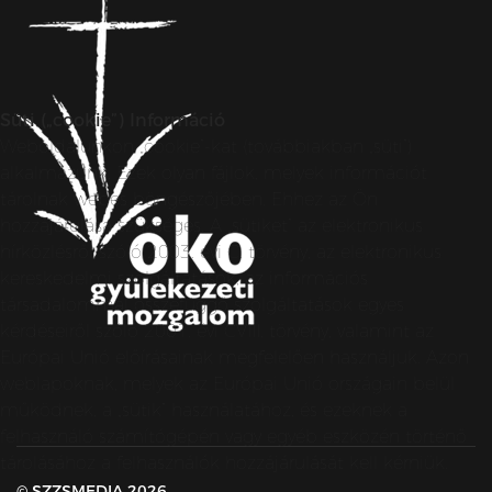
Süti („cookie”) Információ
Weboldalunkon „cookie”-kat (továbbiakban „süti”)
alkalmazunk. Ezek olyan fájlok, melyek információt
tárolnak webes böngészőjében. Ehhez az Ön
hozzájárulása szükséges. A „sütiket” az elektronikus
hírközlésről szóló 2003. évi C. törvény, az elektronikus
kereskedelmi szolgáltatások, az információs
társadalommal összefüggő szolgáltatások egyes
kérdéseiről szóló 2001. évi CVIII. törvény, valamint az
Európai Unió előírásainak megfelelően használjuk. Azon
weblapoknak, melyek az Európai Unió országain belül
működnek, a „sütik” használatához, és ezeknek a
felhasználó számítógépén vagy egyéb eszközén történő
tárolásához a felhasználók hozzájárulását kell kérniük.
© SZZSMEDIA 2026