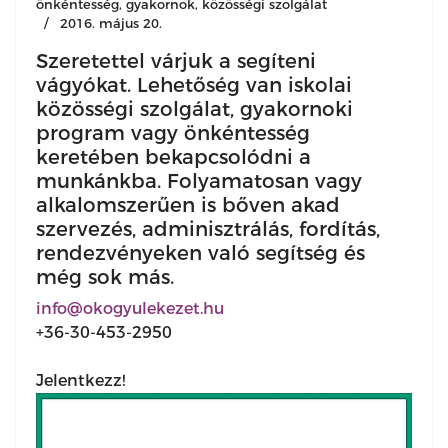
önkéntesség, gyakornok, közösségi szolgálat
2016. május 20.
Szeretettel várjuk a segíteni
vágyókat. Lehetőség van iskolai
közösségi szolgálat, gyakornoki
program vagy önkéntesség
keretében bekapcsolódni a
munkánkba. Folyamatosan vagy
alkalomszerűen is bőven akad
szervezés, adminisztrálás, fordítás,
rendezvényeken való segítség és
még sok más.
info@okogyulekezet.hu
+36-30-453-2950
Jelentkezz!