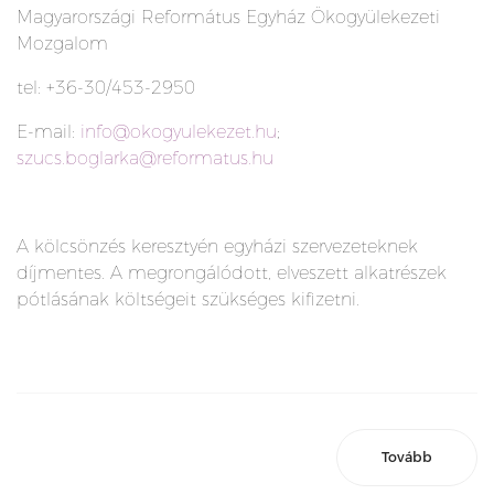
Magyarországi Református Egyház Ökogyülekezeti
Mozgalom
tel: +36-30/453-2950
E-mail:
info@okogyulekezet.hu
;
szucs.boglarka@reformatus.hu
A kölcsönzés keresztyén egyházi szervezeteknek
díjmentes. A megrongálódott, elveszett alkatrészek
pótlásának költségeit szükséges kifizetni.
Tovább