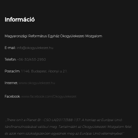
Információ
Magyarországi Református Egyház Ökogyülekezeti Mozgalom
E-mail:
info@okogyulekezet.hu
Telefon:
+36-30/453-2950
Postacím:
1146,
Budapest,
Abonyi u 21.
Internet:
www.okogyulekezet.hu
Facebook:
www.facebook.com/Okogyulekezet
„
There isn’t a Planet B! - CSO-LA/2017/388-137. A honlap az Európai Unió
társfinanszírozásával valósul meg. Tartalmáért az Ökogyülekezeti Mozgalom felel,
és azok nem szükségszerűen egyeznek meg az Európai Unió véleményével.”