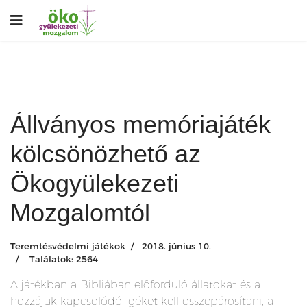
Állványos memóriajáték
kölcsönözhető az
Ökogyülekezeti
Mozgalomtól
Teremtésvédelmi játékok
2018. június 10.
Találatok: 2564
A játékban a Bibliában előforduló állatokat és a
hozzájuk kapcsolódó Igéket kell összepárosítani, a