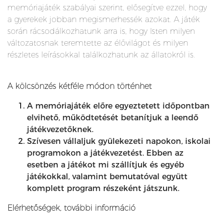
memóriajáték szabályai szerint, elősegítve ezzel, hogy
a gyerekek jobban megismerhessék azokat. A játék
során rácsodálkozhatunk arra is, hogy Isten milyen
változatosnak teremtette az élővilágot és milyen
részletes leírásokkal találkozhatunk az állatokról is.
A kölcsönzés kétféle módon történhet
A memóriajáték előre egyeztetett időpontban
elvihető, működtetését betanítjuk a leendő
játékvezetőknek.
Szívesen vállaljuk gyülekezeti napokon, iskolai
programokon a játékvezetést. Ebben az
esetben a játékot mi szállítjuk és egyéb
játékokkal, valamint bemutatóval együtt
komplett program részeként játszunk.
Elérhetőségek, további információ