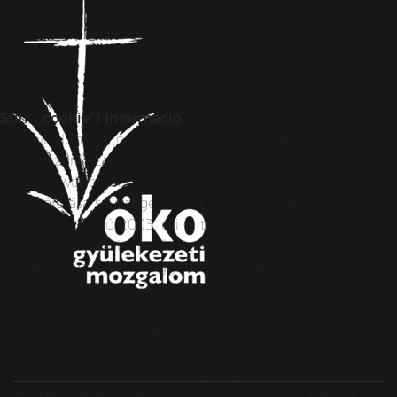
Süti („cookie”) Információ
Weboldalunkon „cookie”-kat (továbbiakban „süti”)
alkalmazunk. Ezek olyan fájlok, melyek információt
tárolnak webes böngészőjében. Ehhez az Ön
hozzájárulása szükséges. A „sütiket” az elektronikus
hírközlésről szóló 2003. évi C. törvény, az elektronikus
kereskedelmi szolgáltatások, az információs
társadalommal összefüggő szolgáltatások egyes
kérdéseiről szóló 2001. évi CVIII. törvény, valamint az
Európai Unió előírásainak megfelelően használjuk. Azon
weblapoknak, melyek az Európai Unió országain belül
működnek, a „sütik” használatához, és ezeknek a
felhasználó számítógépén vagy egyéb eszközén történő
tárolásához a felhasználók hozzájárulását kell kérniük.