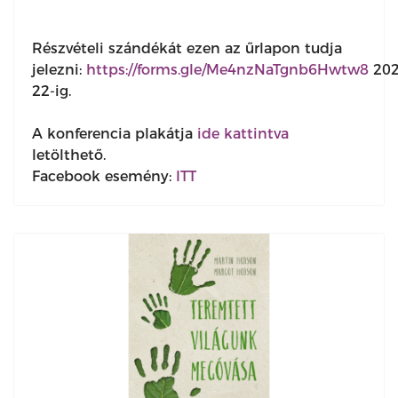
Részvételi szándékát ezen az űrlapon tudja
jelezni:
https://forms.gle/Me4nzNaTgnb6Hwtw8
202
22-ig.
A konferencia plakátja
ide kattintva
letölthető.
Facebook esemény:
ITT