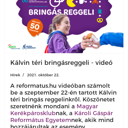
Kálvin téri bringásreggeli - videó
Hírek
2021. október 22.
A reformatus.hu videóban számolt
be a szeptember 22-én tartott Kálvin
téri bringás reggelinkről. Köszönetet
szeretnénk mondani a
Magyar
Kerékpárosklub
nak, a
Károli Gáspár
Református Egyetem
nek, akik mind
hozzájárultak az esemény