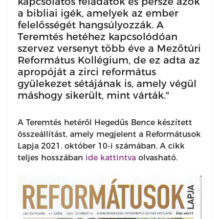
kapcsolatos feladatok és persze azok
a bibliai igék, amelyek az ember
felelősségét hangsúlyozzák. A
Teremtés hetéhez kapcsolódóan
szervez versenyt több éve a Mezőtúri
Református Kollégium, de ez adta az
apropóját a zirci református
gyülekezet sétájának is, amely végül
máshogy sikerült, mint várták."
A Teremtés hetéről Hegedűs Bence készített
összeállítást, amely megjelent a Reformátusok
Lapja 2021. október 10-i számában. A cikk
teljes hosszában
ide kattintva
olvasható.