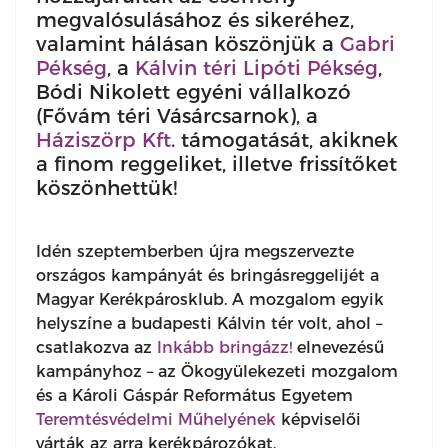
megvalósulásához és sikeréhez,
valamint hálásan köszönjük a
Gabri
Pékség
, a
Kálvin téri Lipóti Pékség
,
Bódi Nikolett egyéni vállalkozó
(Fővám téri Vásárcsarnok), a
Háziszörp Kft
. támogatását, akiknek
a finom reggeliket, illetve frissítőket
köszönhettük!
Idén szeptemberben újra megszervezte
országos kampányát és bringásreggelijét a
Magyar Kerékpárosklub. A mozgalom egyik
helyszíne a budapesti Kálvin tér volt, ahol –
csatlakozva az
Inkább bringázz!
elnevezésű
kampányhoz – az Ökogyülekezeti mozgalom
és a Károli Gáspár Református Egyetem
Teremtésvédelmi Műhelyének
képviselői
várták az arra kerékpározókat.