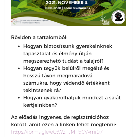
Röviden a tartalomból:
Hogyan biztosítsunk gyerekeinknek
tapasztalat és élmény útján
megszerezhető tudást a talajról?
Hogyan tegyük belülről megélté és
hosszú távon megmaradóvá
számukra, hogy védendő értékként
tekintsenek rá?
Hogyan gyakorolhatjuk mindezt a saját
kertjeinkben?
Az előadás ingyenes, de regisztrációhoz
kötött, amit ezen a linken lehet megtenni:
https://forms.gle/eCtWz1JM15CVvmr97