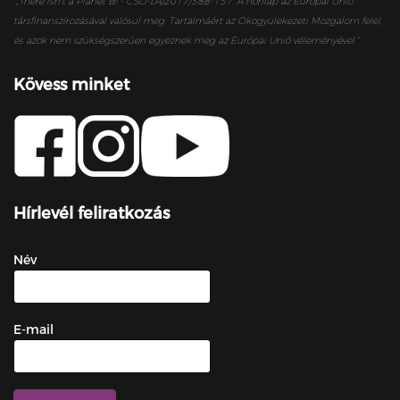
„
There isn’t a Planet B! - CSO-LA/2017/388-137. A honlap az Európai Unió
társfinanszírozásával valósul meg. Tartalmáért az Ökogyülekezeti Mozgalom felel,
és azok nem szükségszerűen egyeznek meg az Európai Unió véleményével.”
Kövess minket
Hírlevél feliratkozás
Név
E-mail