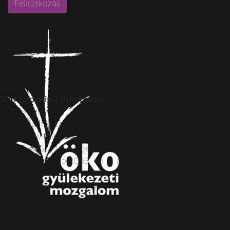
Süti („cookie”) Információ
Weboldalunkon „cookie”-kat (továbbiakban „süti”)
alkalmazunk. Ezek olyan fájlok, melyek információt
tárolnak webes böngészőjében. Ehhez az Ön
hozzájárulása szükséges. A „sütiket” az elektronikus
hírközlésről szóló 2003. évi C. törvény, az elektronikus
kereskedelmi szolgáltatások, az információs
társadalommal összefüggő szolgáltatások egyes
kérdéseiről szóló 2001. évi CVIII. törvény, valamint az
Európai Unió előírásainak megfelelően használjuk. Azon
weblapoknak, melyek az Európai Unió országain belül