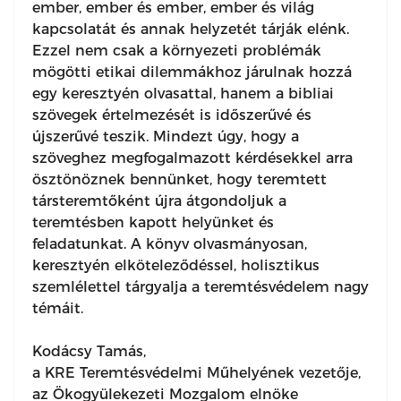
ember, ember és ember, ember és világ
kapcsolatát és annak helyzetét tárják elénk.
Ezzel nem csak a környezeti problémák
mögötti etikai dilemmákhoz járulnak hozzá
egy keresztyén olvasattal, hanem a bibliai
szövegek értelmezését is időszerűvé és
újszerűvé teszik. Mindezt úgy, hogy a
szöveghez megfogalmazott kérdésekkel arra
ösztönöznek bennünket, hogy teremtett
társteremtőként újra átgondoljuk a
teremtésben kapott helyünket és
feladatunkat. A könyv olvasmányosan,
keresztyén elköteleződéssel, holisztikus
szemlélettel tárgyalja a teremtésvédelem nagy
témáit.
Kodácsy Tamás,
a KRE Teremtésvédelmi Műhelyének vezetője,
az Ökogyülekezeti Mozgalom elnöke