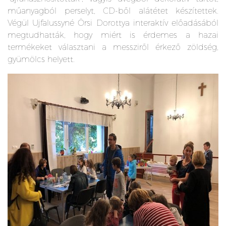
műanyagból perselyt, CD-ből alátétet készítettek.
Végül Ujfalussyné Örsi Dorottya interaktív előadásából
megtudhatták, hogy miért is érdemes a hazai
termékeket választani a messziről érkező zöldség,
gyümölcs helyett.