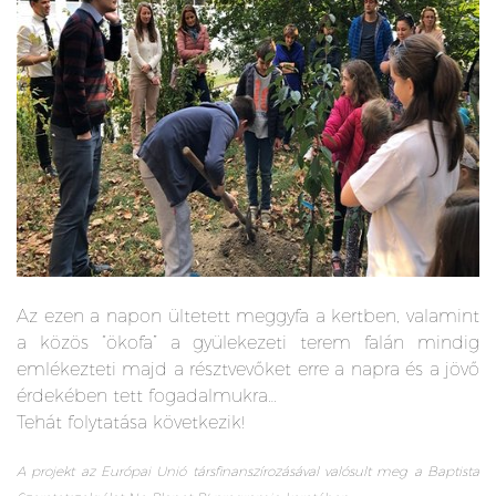
Az ezen a napon ültetett meggyfa a kertben, valamint
a közös “ökofa” a gyülekezeti terem falán mindig
emlékezteti majd a résztvevőket erre a napra és a jövő
érdekében tett fogadalmukra…
Tehát folytatása következik!
A projekt az Európai Unió társfinanszírozásával valósult meg a Baptista