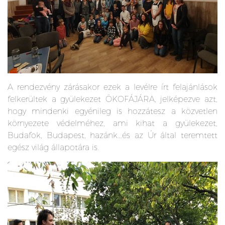
A rendezvény zárásakor ezek a levélre írt felajánlások
felkerültek a gyülekezet ÖKOFÁJÁRA, jelképezve azt,
hogy mindenki egyénileg is hozzátesz a közvetlen
környezete védelméhez, ami kihat a gyülekezet,
Budafok, Budapest, hazánk...és az Úr által teremtett
egész világ állapotára is.