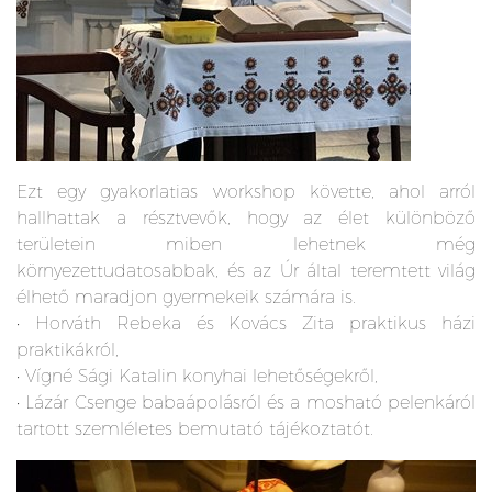
Ezt egy gyakorlatias workshop követte, ahol arról
hallhattak a résztvevők, hogy az élet különböző
területein miben lehetnek még
környezettudatosabbak, és az Úr által teremtett világ
élhető maradjon gyermekeik számára is.
• Horváth Rebeka és Kovács Zita praktikus házi
praktikákról,
• Vígné Sági Katalin konyhai lehetőségekről,
• Lázár Csenge babaápolásról és a mosható pelenkáról
tartott szemléletes bemutató tájékoztatót.