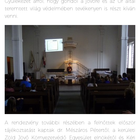
Gyülekezet arról, hogy gondol a jövőre és az Úr által
teremtett világ védelmében tevékenyen is részt kíván
venni.
A rendezvény további részében a felnőttek először
tájékoztatást kaptak dr. Mészáros Pétertől, a kerületi
Zöld Jövő Környezetvédő Egyesület elnökétől és Kéri