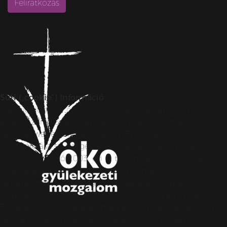
Süti („cookie”) Információ
Weboldalunkon „cookie”-kat (továbbiakban „süti”)
alkalmazunk. Ezek olyan fájlok, melyek információt
tárolnak webes böngészőjében. Ehhez az Ön
hozzájárulása szükséges. A „sütiket” az elektronikus
hírközlésről szóló 2003. évi C. törvény, az elektronikus
kereskedelmi szolgáltatások, az információs
társadalommal összefüggő szolgáltatások egyes
kérdéseiről szóló 2001. évi CVIII. törvény, valamint az
Európai Unió előírásainak megfelelően használjuk. Azon
weblapoknak, melyek az Európai Unió országain belül