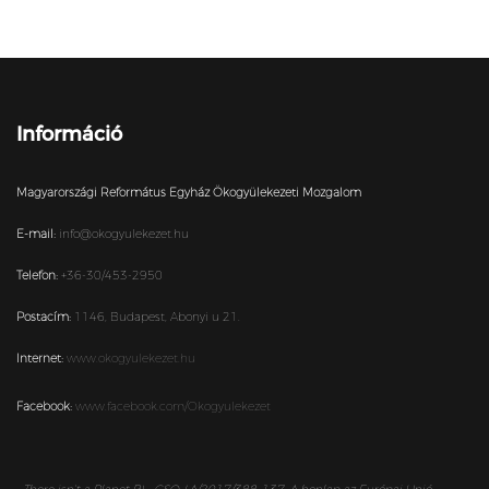
Információ
Magyarországi Református Egyház Ökogyülekezeti Mozgalom
E-mail:
info@okogyulekezet.hu
Telefon:
+36-30/453-2950
Postacím:
1146,
Budapest,
Abonyi u 21.
Internet:
www.okogyulekezet.hu
Facebook:
www.facebook.com/Okogyulekezet