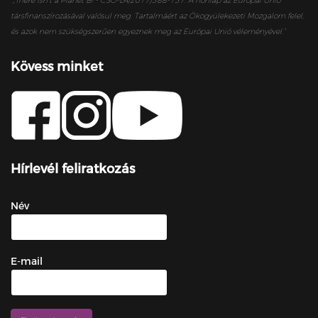
„
There isn’t a Planet B! - CSO-LA/2017/388-137. A honlap az Európai Unió
társfinanszírozásával valósul meg. Tartalmáért az Ökogyülekezeti Mozgalom felel,
és azok nem szükségszerűen egyeznek meg az Európai Unió véleményével.”
Kövess minket
Hírlevél feliratkozás
Név
E-mail