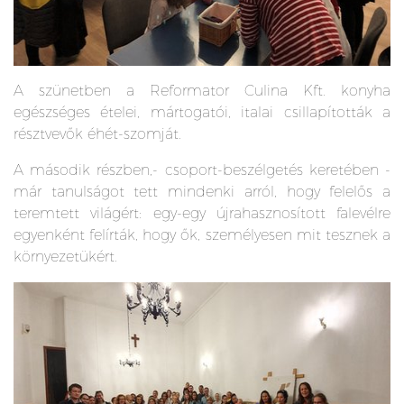
A szünetben a Reformator Culina Kft. konyha
egészséges ételei, mártogatói, italai csillapították a
résztvevők éhét-szomját.
A második részben,- csoport-beszélgetés keretében -
már tanulságot tett mindenki arról, hogy felelős a
teremtett világért: egy-egy újrahasznosított falevélre
egyenként felírták, hogy ők, személyesen mit tesznek a
környezetükért.