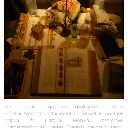
Mindezidő alatt a gyerekek a gyülekezeti teremben
Bácskai Alexandra gitárkíséretére énekeltek, Andrásik
Marika és Hargitai Mónika vezetésével
“újrahasznosítottak”, vagyis üvegből dekoratív tartót,