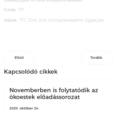
Szeretetszolgálat No Planet B! programja keretében.
Forrás:
TFF
Képek:
TFF
,
Zöld Jövő Környezetvédelmi Egyesület
Előző
Tovább
Kapcsolódó cikkek
Novemberben is folytatódik az
ökoestek előadássorozat
2020. október 24.