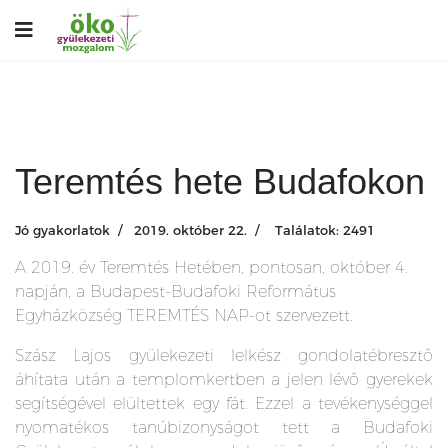
Teremtés hete Budafokon
Jó gyakorlatok
2019. október 22.
Találatok: 2491
A 2019. év Teremtés Hetében, pontosan, október 4.
napján, a Budapest-Budafoki Református
Egyházközség TEREMTÉS NAP-ot szervezett.
Szász Lajos gyülekezeti lelkész gondolatébresztő
áhítata után a templomkertben a jelen lévő gyerekek
segítségével elültettek egy fát. Ezzel a tevékenységgel
nyomatékos tanúbizonyságot tett a Budafoki