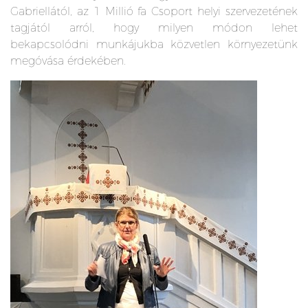
Gabriellától, az 1 Millió fa Csoport helyi szervezetének
tagjától arról, hogy milyen módon lehet
bekapcsolódni munkájukba közvetlen környezetünk
megóvása érdekében.