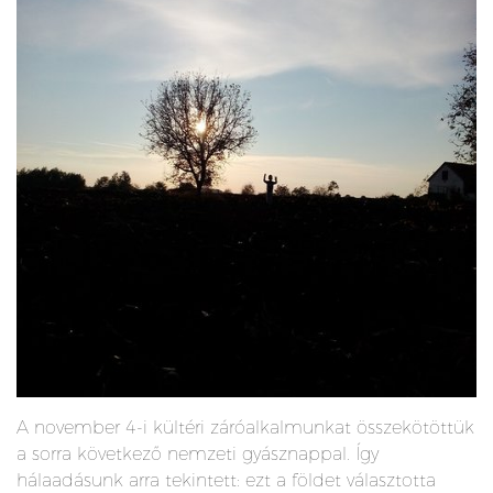
A november 4-i kültéri záróalkalmunkat összekötöttük
a sorra következő nemzeti gyásznappal. Így
hálaadásunk arra tekintett: ezt a földet választotta