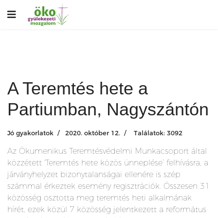
A Teremtés hete a
Partiumban, Nagyszántón
Jó gyakorlatok
2020. október 12.
Találatok: 3092
Az Ökumenikus Teremtésvédelmi Munkacsoport által
közzétett 'Teremtés hete közös ünneplése’ felhívásra, a
járványhelyzet bizonytalanságai ellenére is szép
számmal érkeztek esemény regisztrációk. Összesen 31
közösség osztotta meg teremtés heti alkalmának
hírét, ezek közül 7 közösség jelentkezett a református