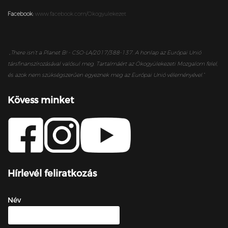
Facebook:
www.facebook.com/Okogyulekezet
„
There isn’t a Planet B! - CSO-LA/2017/388-137. A honlap az Európai Unió
társfinanszírozásával valósul meg. Tartalmáért az Ökogyülekezeti Mozgalom felel,
és azok nem szükségszerűen egyeznek meg az Európai Unió véleményével.”
Kövess minket
Hírlevél feliratkozás
Név