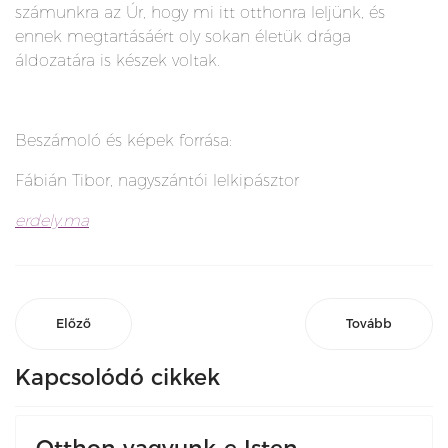
számunkra az Úr, hogy mi itt otthonra leljünk, és
ennek megtartásáért oly sokan életük drága
áldozatára is készek voltak.
Beszámoló és képek forrása:
Fábián Tibor, nagyszántói lelkipásztor
erdely.ma
Előző
Tovább
Kapcsolódó cikkek