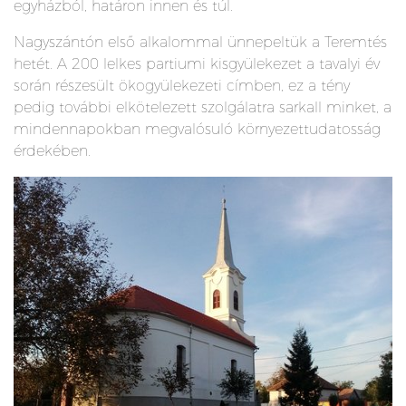
egyházból, határon innen és túl.
Nagyszántón első alkalommal ünnepeltük a Teremtés
hetét. A 200 lelkes partiumi kisgyülekezet a tavalyi év
során részesült ökogyülekezeti címben, ez a tény
pedig további elkötelezett szolgálatra sarkall minket, a
mindennapokban megvalósuló környezettudatosság
érdekében.