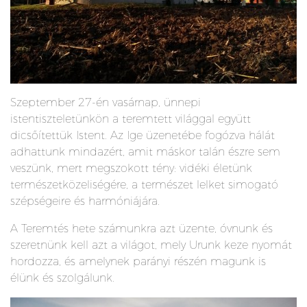
Szeptember 27-én vasárnap, ünnepi
istentiszteletünkön a teremtett világgal együtt
dicsőítettük Istent.
Az Ige üzenetébe fogózva hálát
adhattunk mindazért, amit máskor talán észre sem
veszünk, mert megszokott tény: vidéki életünk
természetközeliségére, a természet lelket simogató
szépségeire és harmóniájára.
A Teremtés hete számunkra azt üzente, óvnunk és
szeretnünk kell azt a világot, mely Urunk keze nyomát
hordozza, és amelynek parányi részén magunk is
élünk és szolgálunk.