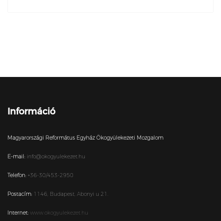
Információ
Magyarországi Református Egyház Ökogyülekezeti Mozgalom
E-mail:
info@okogyulekezet.hu
Telefon:
+36-30/453-2950
Postacím:
1146,
Budapest,
Abonyi u 21.
Internet:
www.okogyulekezet.hu