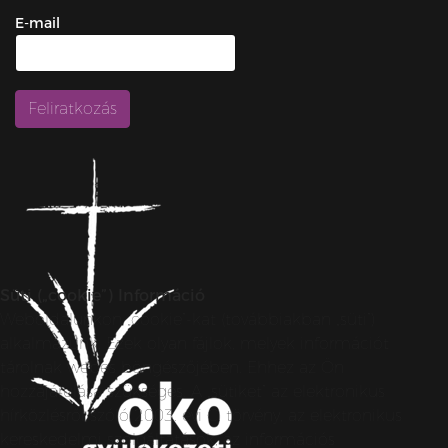
E-mail
Süti („cookie”) Információ
Weboldalunkon „cookie”-kat (továbbiakban „süti”)
alkalmazunk. Ezek olyan fájlok, melyek információt
tárolnak webes böngészőjében. Ehhez az Ön
hozzájárulása szükséges. A „sütiket” az elektronikus
hírközlésről szóló 2003. évi C. törvény, az elektronikus
kereskedelmi szolgáltatások, az információs