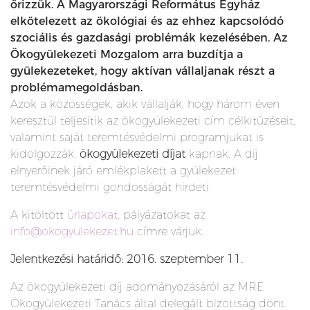
őrizzük. A Magyarországi Református Egyház
elkötelezett az ökológiai és az ehhez kapcsolódó
szociális és gazdasági problémák kezelésében. Az
Ökogyülekezeti Mozgalom arra buzdítja a
gyülekezeteket, hogy aktívan vállaljanak részt a
problémamegoldásban.
Azok a közösségek, akik vállalják, hogy három éven
keresztül teljesítik az ökogyülekezeti cím célkitűzéseit,
valamint saját teremtésvédelmi programjukat is
kidolgozzák,
ökogyülekezeti díjat
kapnak. A díj
elnyerőinek járó emlékplakett a gyülekezet
teremtésvédelmi gondosságát hirdeti.
A kitöltött
űrlapokat
, pályázatokat az
info@okogyulekezet.hu
címre várjuk.
Jelentkezési határidő: 2016. szeptember 11.
Az ökogyülekezeti díj adományozásáról az MRE
Ökogyülekezeti Tanács által delegált bizottság dönt.