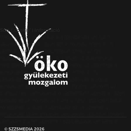
Süti („cookie”) Információ
Weboldalunkon „cookie”-kat (továbbiakban „süti”)
alkalmazunk. Ezek olyan fájlok, melyek információt
tárolnak webes böngészőjében. Ehhez az Ön
hozzájárulása szükséges. A „sütiket” az elektronikus
hírközlésről szóló 2003. évi C. törvény, az elektronikus
kereskedelmi szolgáltatások, az információs
társadalommal összefüggő szolgáltatások egyes
kérdéseiről szóló 2001. évi CVIII. törvény, valamint az
Európai Unió előírásainak megfelelően használjuk. Azon
weblapoknak, melyek az Európai Unió országain belül
működnek, a „sütik” használatához, és ezeknek a
felhasználó számítógépén vagy egyéb eszközén történő
tárolásához a felhasználók hozzájárulását kell kérniük.
© SZZSMEDIA 2026