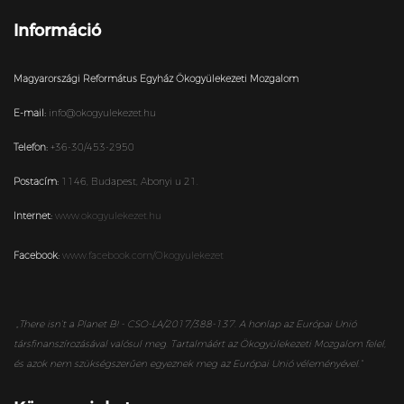
Információ
Magyarországi Református Egyház Ökogyülekezeti Mozgalom
E-mail:
info@okogyulekezet.hu
Telefon:
+36-30/453-2950
Postacím:
1146,
Budapest,
Abonyi u 21.
Internet:
www.okogyulekezet.hu
Facebook:
www.facebook.com/Okogyulekezet
„
There isn’t a Planet B! - CSO-LA/2017/388-137. A honlap az Európai Unió
társfinanszírozásával valósul meg. Tartalmáért az Ökogyülekezeti Mozgalom felel,
és azok nem szükségszerűen egyeznek meg az Európai Unió véleményével.”