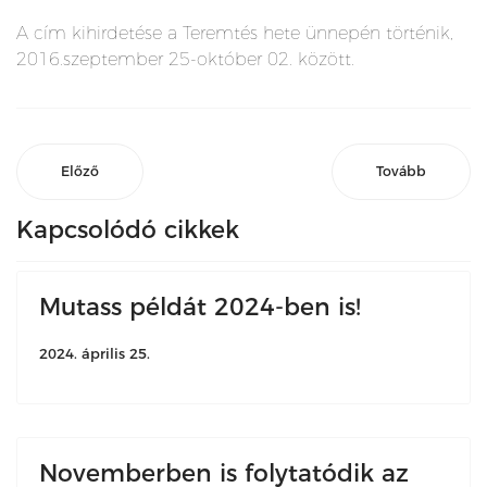
A cím kihirdetése a Teremtés hete ünnepén történik,
2016.szeptember 25-október 02. között.
Előző
Tovább
Kapcsolódó cikkek
Mutass példát 2024-ben is!
2024. április 25.
Novemberben is folytatódik az