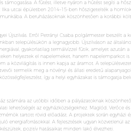
tés támogatása. A fűtést, illetve nyáron a hűtést segíti a hősz
 Az Ilka utcai épületben 2014–15-ben hőszigetelték a homlokz
ak munkába. A beruházásoknak köszönhetően a korábbi köl
ei Újszilvás. Erről Petrányi Csaba polgármester beszélt a 
ban településükön a legnagyobb. Újszilváson az általános i
ergiával, gyakorlatilag termálvízzel fűtik, amelyet azután 
teken helyeztek el napelemeket, hanem napelemparkot is l
m a közvilágítás is innen kapja az áramot. A településvez
ői termelik meg a növényi és állati eredetű alapanyagok 
 közösségfejlesztést, így a helyi egyházakat is támogatja bel
yház számára az utóbbi időben a pályázatoknak köszönhet
lati lehetőségét az egyházközségekhez. Maglód, Verőce és 
érnök tartott rövid előadást. A projektek során egyházi ép
uló energiaforrásokkal. A fejlesztések ugyan közvetlenül a
készültek, pozitív hatásaikat minden lakó élvezheti.