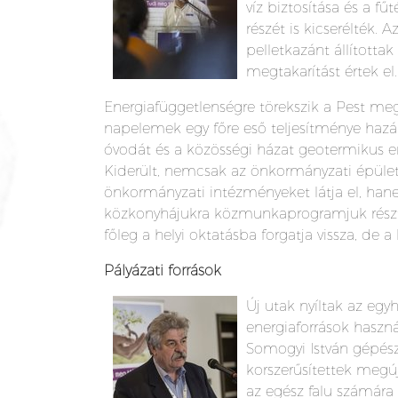
víz biztosítása és a fű
részét is kicserélték.
pelletkazánt állított
megtakarítást értek el.
Energiafüggetlenségre törekszik a Pest megy
napelemek egy főre eső teljesítménye hazánk
óvodát és a közösségi házat geotermikus en
Kiderült, nemcsak az önkormányzati épüle
önkormányzati intézményeket látja el, hane
közkonyhájukra közmunkaprogramjuk résztvev
főleg a helyi oktatásba forgatja vissza, de a
Pályázati források
Új utak nyíltak az eg
energiaforrások haszná
Somogyi István gépészm
korszerűsítettek megúj
az egész falu számára 