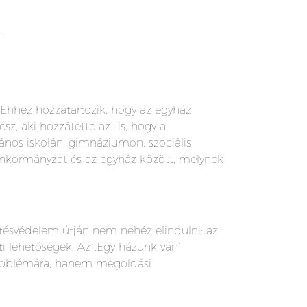
:
. Ehhez hozzátartozik, hogy az egyház
sz, aki hozzátette azt is, hogy a
ános iskolán, gimnáziumon, szociális
önkormányzat és az egyház között, melynek
tésvédelem útján nem nehéz elindulni: az
i lehetőségek. Az „Egy házunk van”
 problémára, hanem megoldási