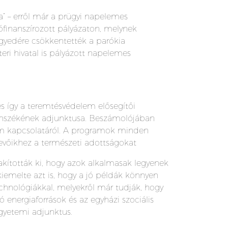
” – erről már a prügyi napelemes
ófinanszírozott pályázaton, melynek
yedére csökkentették a parókia
teri hivatal is pályázott napelemes
és így a teremtésvédelem elősegítői
Tanszékének adjunktusa. Beszámolójában
em kapcsolatáról. A programok minden
evőikhez a természeti adottságokat
lakították ki, hogy azok alkalmasak legyenek
iemelte azt is, hogy a jó példák könnyen
chnológiákkal, melyekről már tudják, hogy
ergiaforrások és az egyházi szociális
gyetemi adjunktus.