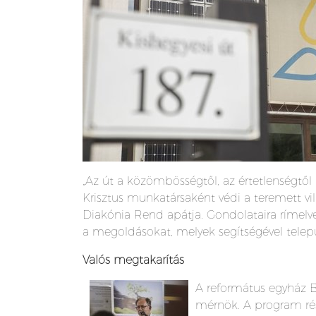
„Az út a közömbösségtől, az értetlenségtő
Krisztus munkatársaként védi a teremett v
Diakónia Rend apátja. Gondolataira rímelv
a megoldásokat, melyek segítségével telep
Valós megtakarítás
A reform
átus egyház B
mérnök. A program rés