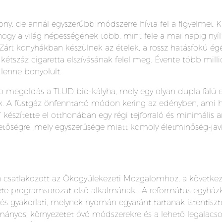
kony, de annál egyszerűbb módszerre hívta fel a figyelmet 
hogy a világ népességének több, mint fele a mai napig nyílt
s. Zárt konyhákban készülnek az ételek, a rossz hatásfokú
e kétszáz cigaretta elszívásának felel meg. Évente több mi
lenne bonyolult.
b megoldás a TLUD bio-kályha, mely egy olyan dupla falú 
nik. A füstgáz önfenntartó módon kering az edényben, ami h
 készítette el otthonában egy régi tejforraló és minimális 
lehetőségre, mely egyszerűsége miatt komoly életminőség-jav
csatlakozott az Ökogyülekezeti Mozgalomhoz, a következ
te programsorozat első alkalmának. A református egyházk
i és gyakorlati, melynek nyomán egyaránt tartanak istentiszt
ányos, környezetet óvó módszerekre és a lehető legalacs