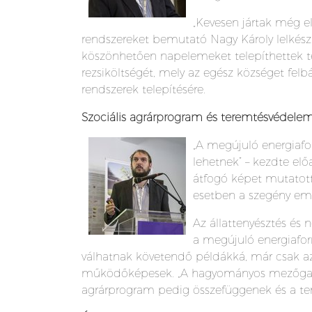
„Kevesen jártak még e
rendszereket bemutató Nagy Károly lelkész 
köszönhetően napelemeket telepíthettek t
rezsiköltségét, mely az egész községet felbá
rendszerek telepítésére.
Szociális agrárprogram és teremtésvédele
„A meg
újuló energiaf
lehetnek” – kezdte e
átfogó képet mutatott
esetben a szegény emb
Az állattenyésztés és 
a megújuló energiafor
válhatnak követendő példákká, már csak az
működőképesek. „A hagyományos mezőgazdas
agrárprogram pedig összefüggenek és a te