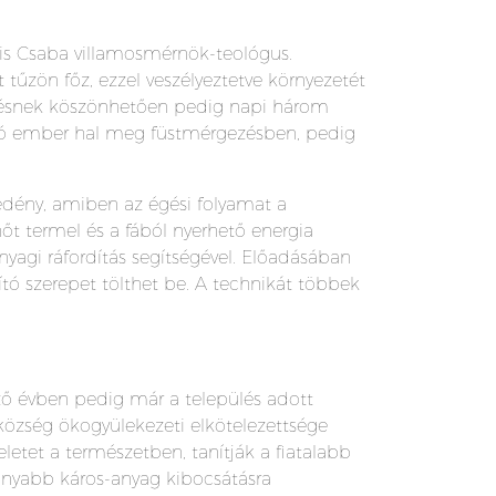
Kis Csaba villamosmérnök-teológus.
 tűzön főz, ezzel veszélyeztetve környezetét
 égésnek köszönhetően pedig napi három
llió ember hal meg füstmérgezésben, pedig
edény, amiben az égési folyamat a
őt termel és a fából nyerhető energia
anyagi ráfordítás segítségével. Előadásában
ító szerepet tölthet be. A technikát többek
ő évben pedig már a település adott
özség ökogyülekezeti elkötelezettsége
eletet a természetben, tanítják a fiatalabb
onyabb káros-anyag kibocsátásra