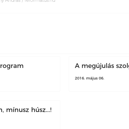
ny András / reformatus.hu
program
A megújulás szo
2016. május 06.
 mínusz húsz...!