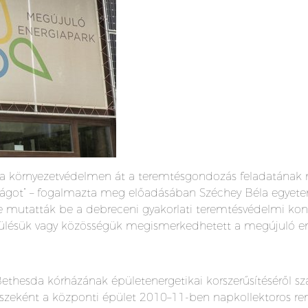
l a környezetvédelmen át a teremtésgondozás feladatának
ilágot” – fogalmazta meg előadásában Széchey Béla egyete
e mutatták be a debreceni gyakorlati teremtésvédelmi ko
ülésük vagy közösségük megismerkedhetett a megújuló ener
ethesda kórházának épületenergetikai korszerűsítéséről s
zeként a központi épület 2010–11-ben napkollektoros ren