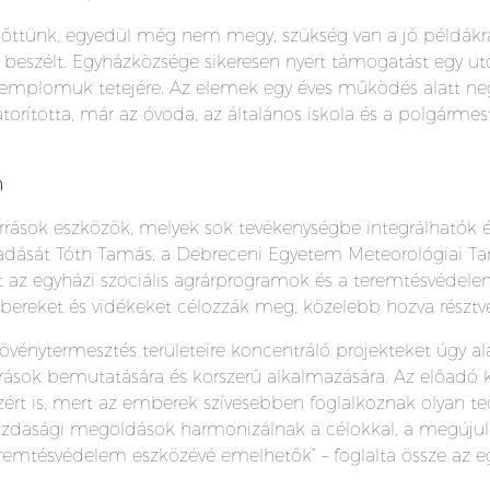
lőttünk, egyedül még nem megy, szükség van a jó példákra
beszélt. Egyházközsége sikeresen nyert támogatást egy ut
emplomuk tetejére. Az elemek egy éves működés alatt neg
torította, már az óvoda, az általános iskola és a polgármes
m
orrások eszközök, melyek sok tevékenységbe integrálhatók 
lőadását Tóth Tamás, a Debreceni Egyetem Meteorológiai 
 az egyházi szociális agrárprogramok és a teremtésvédel
ereket és vidékeket célozzák meg, közelebb hozva résztv
növénytermesztés területeire koncentráló projekteket úgy a
rások bemutatására és korszerű alkalmazására. Az előadó k
ért is, mert az emberek szívesebben foglalkoznak olyan te
ági megoldások harmonizálnak a célokkal, a megújuló en
remtésvédelem eszközévé emelhetők” – foglalta össze az e