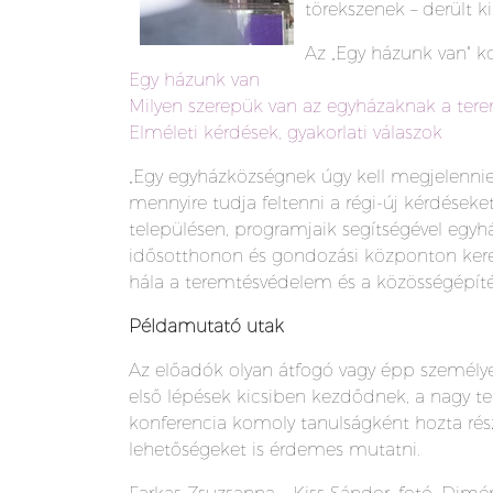
törekszenek – derült k
Az „Egy házunk van" ko
Egy házunk van
Milyen szerepük van az egyházaknak a ter
Elméleti kérdések, gyakorlati válaszok
„Egy egyházközségnek úgy kell megjelennie 
mennyire tudja feltenni a régi-új kérdéseket
településen, programjaik segítségével egyh
idősotthonon és gondozási központon keres
hála a teremtésvédelem és a közösségépíté
Példamutató utak
Az előadók olyan átfogó vagy épp személye
első lépések kicsiben kezdődnek, a nagy te
konferencia komoly tanulságként hozta rés
lehetőségeket is érdemes mutatni.