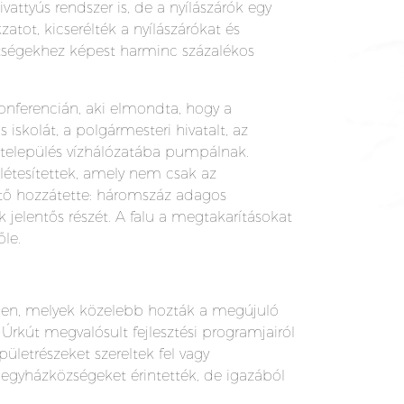
ivattyús rendszer is, de a nyílászárók egy
atot, kicserélték a nyílászárókat és
tségekhez képest harminc százalékos
konferencián, aki elmondta, hogy a
skolát, a polgármesteri hivatalt, az
a település vízhálózatába pumpálnak.
étesítettek, amely nem csak az
ető hozzátette: háromszáz adagos
jelentős részét. A falu a megtakarításokat
őle.
ően, melyek közelebb hozták a megújuló
Úrkút megvalósult fejlesztési programjairól
ületrészeket szereltek fel vagy
z egyházközségeket érintették, de igazából