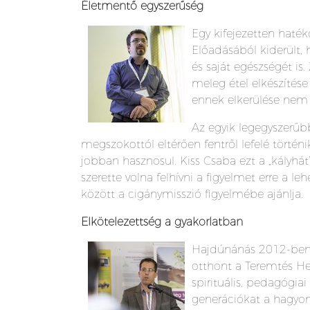
Életmentő egyszerűség
Egy kifejezetten haté
Előadásából kiderült, 
és saját egészségét i
meleg étel elkészítés
ennek elkerülése nem 
Az egyik legegyszerűb
megszokottól eltérően fentről lefelé törté
jobban hasznosul. Kiss Csaba ezt a „kályhát”
szerette volna felhívni a figyelmet erre a 
között a cigánymisszió figyelmébe ajánlja.
Elkötelezettség a gyakorlatban
Hajdúnánás 2012-ben 
otthont a Teremtés He
spirituális, pedagógia
generációkat a hagyom