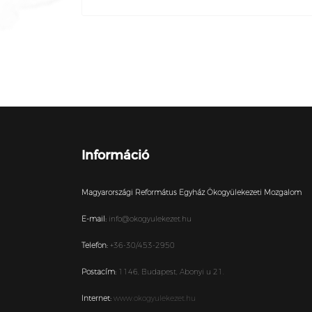
Információ
Magyarországi Református Egyház Ökogyülekezeti Mozgalom
E-mail:
info@okogyulekezet.hu
Telefon:
+36-30/453-2950
Postacím:
1146,
Budapest,
Abonyi u 21.
Internet:
www.okogyulekezet.hu