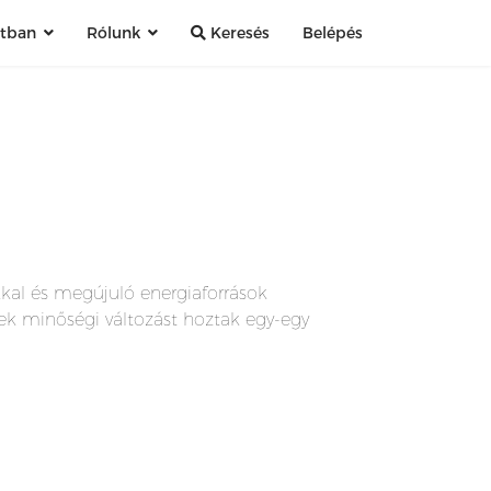
atban
Rólunk
Keresés
Belépés
kal és megújuló energiaforrások
ek minőségi változást hoztak egy-egy