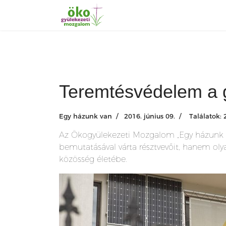
Teremtésvédelem a 
Egy házunk van
2016. június 09.
Találatok:
Az Ökogyülekezeti Mozgalom „Egy házunk v
bemutatásával várta résztvevőit, hanem ol
közösség életébe.