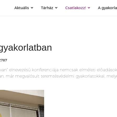
Aktuális
Tárház
Csatlakozz!
A gyakorl
gyakorlatban
 2787
an" elnevezésű konferenciája nemcsak elméleti előadások
yan, már megvalósult teremtésvédelmi gyakorlatokkal, mely