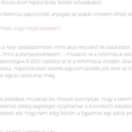
i Kocsis Áron hajdúnánási lelkész előadásából.
nferencia kapcsolódó anyagait az alábbi linkeken érheti el
emtett világ megőrzésében?
a helyi társadalomban, mint aktív résztvevő és katalizátor
, mint a környezetvédelem” – mutatott rá a református lelké
ázközségük 6-800 családot ér el a református óvodán, által
ztül. Hajdúnánáson sikeres együttműködés jött létre az 
s együtt valósulhat meg.
s példákat mutattak be, melyek bizonyítják, hogy a terem
rvekhez pedig segítséget nyújthatnak a különböző pályázat
ztvevői elé, hogy nem elég felhívni a figyelmet egy adott