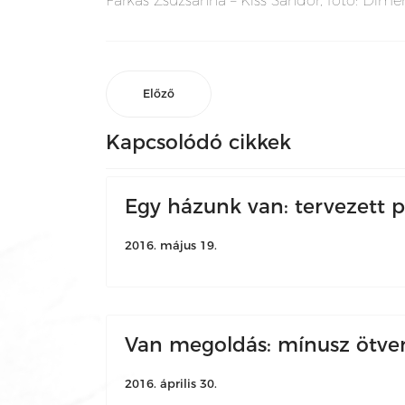
Farkas Zsuzsanna – Kiss Sándor, fotó: Dimé
Előző
Kapcsolódó cikkek
Egy házunk van: tervezett 
2016. május 19.
Van megoldás: mínusz ötven,
2016. április 30.