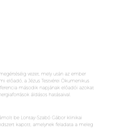
 megértéséig vezet, mely után az ember
mi előadó, a Jézus Testvérei Ökumenikus
nferencia második napjának előadói azokat
giaforrások áldásos hatásaival.
zámolt be Lontay-Szabó Gábor klinikai
dszert kapott, amelynek feladata a meleg