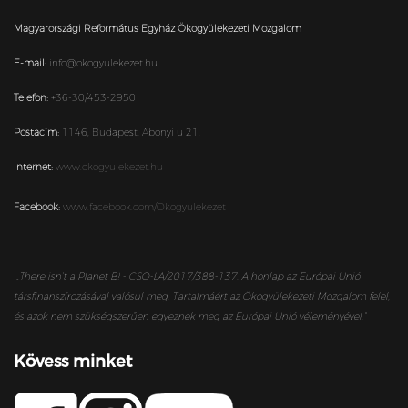
Magyarországi Református Egyház Ökogyülekezeti Mozgalom
E-mail:
info@okogyulekezet.hu
Telefon:
+36-30/453-2950
Postacím:
1146,
Budapest,
Abonyi u 21.
Internet:
www.okogyulekezet.hu
Facebook:
www.facebook.com/Okogyulekezet
„
There isn’t a Planet B! - CSO-LA/2017/388-137. A honlap az Európai Unió
társfinanszírozásával valósul meg. Tartalmáért az Ökogyülekezeti Mozgalom felel,
és azok nem szükségszerűen egyeznek meg az Európai Unió véleményével.”
Kövess minket