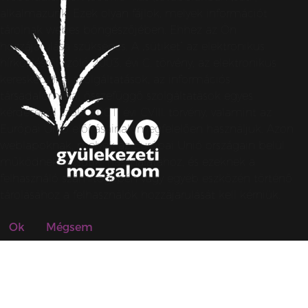
alkalmazunk. Ezek olyan fájlok, melyek információt
tárolnak webes böngészőjében. Ehhez az Ön
hozzájárulása szükséges. A „sütiket” az elektronikus
hírközlésről szóló 2003. évi C. törvény, az elektronikus
kereskedelmi szolgáltatások, az információs
társadalommal összefüggő szolgáltatások egyes
kérdéseiről szóló 2001. évi CVIII. törvény, valamint az
Európai Unió előírásainak megfelelően használjuk. Azon
weblapoknak, melyek az Európai Unió országain belül
működnek, a „sütik” használatához, és ezeknek a
felhasználó számítógépén vagy egyéb eszközén történő
tárolásához a felhasználók hozzájárulását kell kérniük.
Ok
Mégsem
© SZZSMEDIA 2026