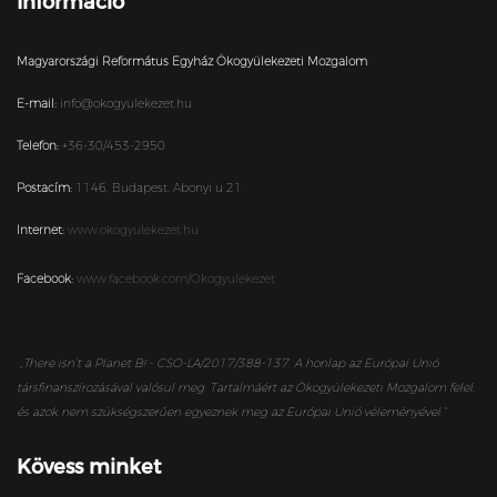
Információ
Magyarországi Református Egyház Ökogyülekezeti Mozgalom
E-mail:
info@okogyulekezet.hu
Telefon:
+36-30/453-2950
Postacím:
1146,
Budapest,
Abonyi u 21.
Internet:
www.okogyulekezet.hu
Facebook:
www.facebook.com/Okogyulekezet
„
There isn’t a Planet B! - CSO-LA/2017/388-137. A honlap az Európai Unió
társfinanszírozásával valósul meg. Tartalmáért az Ökogyülekezeti Mozgalom felel,
és azok nem szükségszerűen egyeznek meg az Európai Unió véleményével.”
Kövess minket