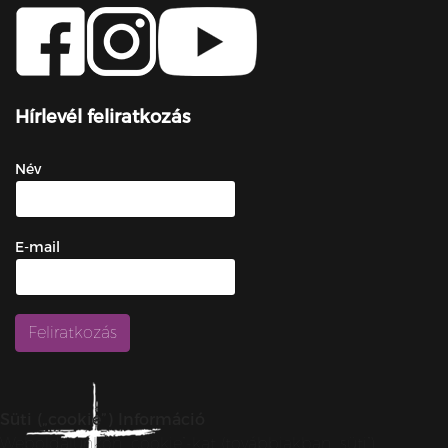
Hírlevél feliratkozás
Név
E-mail
Süti („cookie”) Információ
Weboldalunkon „cookie”-kat (továbbiakban „süti”)