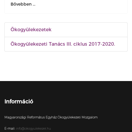
Bővebben ...
Ökogyülekezetek
Ökogyülekezeti Tanács III. ciklus 2017-2020.
Információ
Magyarországi Református Egyház Ökogyülekezeti Mozgalom
E-mail:
info@okogyulekezet.hu