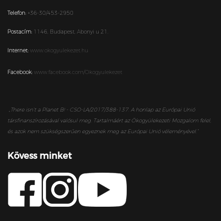
Telefon:
+36-30/453-2950
Postacím:
1146,
Budapest,
Abonyi u 21.
Internet:
www.okogyulekezet.hu
Facebook:
www.facebook.com/Okogyulekezet
„
There isn’t a Planet B! - CSO-LA/2017/388-137. A honlap az Európai Unió
társfinanszírozásával valósul meg. Tartalmáért az Ökogyülekezeti Mozgalom felel,
és azok nem szükségszerűen egyeznek meg az Európai Unió véleményével.”
Kövess minket