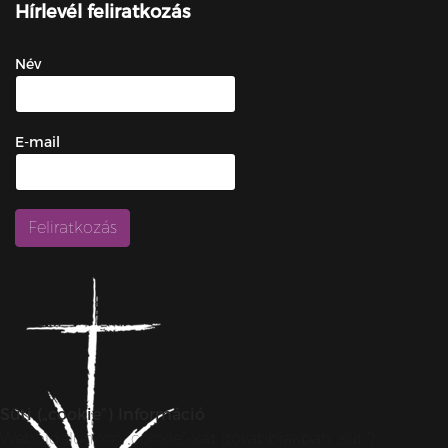
Hírlevél feliratkozás
Név
E-mail
Süti („cookie”) Információ
Weboldalunkon „cookie”-kat (továbbiakban „süti”)