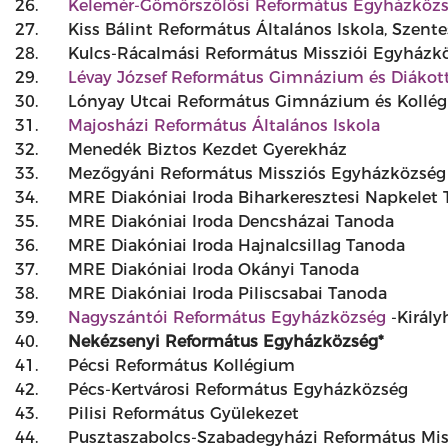
26.
Kelemér-Gömörszőlősi Református Egyházköz
27.
Kiss Bálint Református Általános Iskola, Szente
28.
Kulcs-Rácalmási Református Missziói Egyházk
29.
Lévay József Református Gimnázium és Diákot
30.
Lónyay Utcai Református Gimnázium és Kollé
31.
Majosházi Református Általános Iskola
32.
Menedék Biztos Kezdet Gyerekház
33.
Mezőgyáni Református Missziós Egyházközség
34.
MRE Diakóniai Iroda Biharkeresztesi Napkelet
35.
MRE Diakóniai Iroda Dencsházai Tanoda
36.
MRE Diakóniai Iroda Hajnalcsillag Tanoda
37.
MRE Diakóniai Iroda Okányi Tanoda
38.
MRE Diakóniai Iroda Piliscsabai Tanoda
39.
Nagyszántói Református Egyházközség
-Királ
40.
Nekézsenyi Református Egyházközség*
41.
Pécsi Református Kollégium
42.
Pécs-Kertvárosi Református Egyházközség
43.
Pilisi Református Gyülekezet
44.
Pusztaszabolcs-Szabadegyházi Református Mis