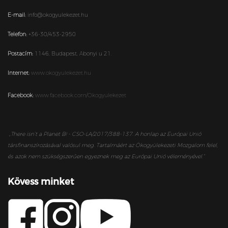
E-mail:
info@okogyulekezet.hu
Telefon:
+36-30/453-2950
Postacím:
1146,
Budapest,
Abonyi u 21.
Internet:
www.okogyulekezet.hu
Facebook:
www.facebook.com/Okogyulekezet
„
There isn’t a Planet B! - CSO-LA/2017/388-137. A honlap az Európai Unió
társfinanszírozásával valósul meg. Tartalmáért az Ökogyülekezeti Mozgalom felel,
és azok nem szükségszerűen egyeznek meg az Európai Unió véleményével.”
Kövess minket