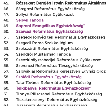
45.
Rózsakert Demjén István Református Általános
46.
Sáregresi Református Egyházközség
47.
Sellyei Református Gyülekezet
48.
Sellyei Tanoda
49.
Soproni Evangélikus Egyházközség*
50.
Szarvasi Református Egyházközség
51.
Szeged-Honvéd téri Református Egyházközség
52.
Szegedi Roma Szakkollégium
53.
Szekszárdi Református Egyházközség
54.
Szendrői Mustármag Tanoda
55.
Szentkirályszabadjai Református Gyülekezet
56.
Szerencsi Református Társegyházközség
57.
Szlovákiai Református Keresztyén Egyház Oro
58.
Szóládi Református Egyházközség
59.
Tata-Tóváros Református Egyházközség
60.
Telkibányai Református Egyházközség*
61.
Tinnye-Piliscsabai Református Egyházközség
62.
Tiszakerecsenyi Református Egyházközség
63.
Tiszakeszi Református Egyházközség