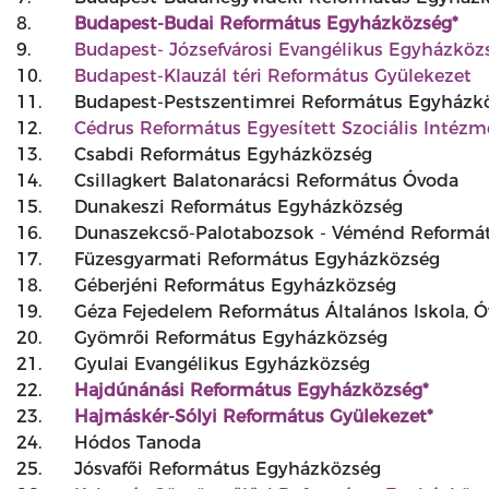
8.
Budapest-Budai Református Egyházközség*
9.
Budapest- Józsefvárosi Evangélikus Egyházköz
10.
Budapest-Klauzál téri Református Gyülekezet
11.
Budapest-Pestszentimrei Református Egyházk
12.
Cédrus Református Egyesített Szociális Intéz
13.
Csabdi Református Egyházközség
14.
Csillagkert Balatonarácsi Református Óvoda
15.
Dunakeszi Református Egyházközség
16.
Dunaszekcső-Palotabozsok - Véménd Reformát
17.
Füzesgyarmati Református Egyházközség
18.
Géberjéni Református Egyházközség
19.
Géza Fejedelem Református Általános Iskola, Ó
20.
Gyömrői Református Egyházközség
21.
Gyulai Evangélikus Egyházközség
22.
Hajdúnánási Református Egyházközség*
23.
Hajmáskér-Sólyi Református Gyülekezet*
24.
Hódos Tanoda
25.
Jósvafői Református Egyházközség