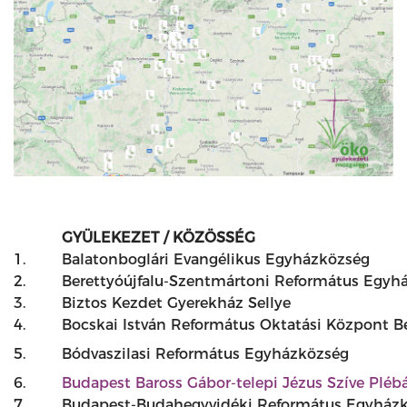
GYÜLEKEZET / KÖZÖSSÉG
1.
Balatonboglári Evangélikus Egyházközség
2.
Berettyóújfalu-Szentmártoni Református Egyh
3.
Biztos Kezdet Gyerekház Sellye
4.
Bocskai István Református Oktatási Központ 
5.
Bódvaszilasi Református Egyházközség
6.
Budapest Baross Gábor-telepi Jézus Szíve Pléb
7.
Budapest-Budahegyvidéki Református Egyház