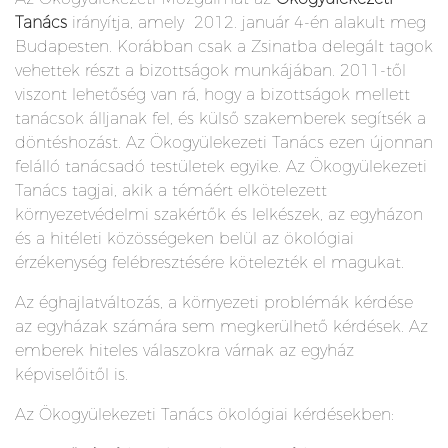
Tanács
irányítja, amely 2012. január 4-én alakult meg
Budapesten. Korábban csak a Zsinatba delegált tagok
vehettek részt a bizottságok munkájában. 2011-től
viszont lehetőség van rá, hogy a bizottságok mellett
tanácsok álljanak fel, és külső szakemberek segítsék a
döntéshozást. Az Ökogyülekezeti Tanács ezen újonnan
felálló tanácsadó testületek egyike. Az Ökogyülekezeti
Tanács tagjai, akik a témáért elkötelezett
környezetvédelmi szakértők és lelkészek, az egyházon
és a hitéleti közösségeken belül az ökológiai
érzékenység felébresztésére kötelezték el magukat.
Az éghajlatváltozás, a környezeti problémák kérdése
az egyházak számára sem megkerülhető kérdések. Az
emberek hiteles válaszokra várnak az egyház
képviselőitől is.
Az Ökogyülekezeti Tanács ökológiai kérdésekben: