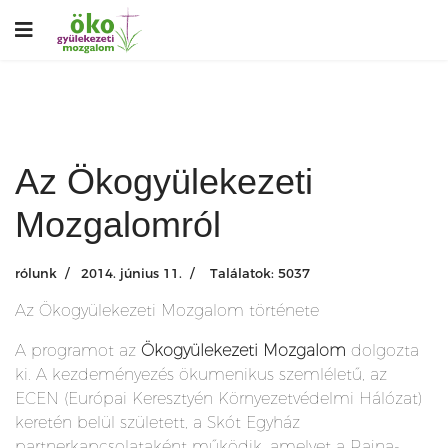
Az Ökogyülekezeti
Mozgalomról
rólunk
2014. június 11.
Találatok: 5037
Az Ökogyülekezeti Mozgalom története
A programot az
Ökogyülekezeti Mozgalom
dolgozta
ki. A kezdeményezés ökumenikus szemléletű, az
ECEN (Európai Keresztyén Környezetvédelmi Hálózat)
keretén belül született, a Skót Egyház
partnerkapcsolataként működik, amelyet a Rajna-