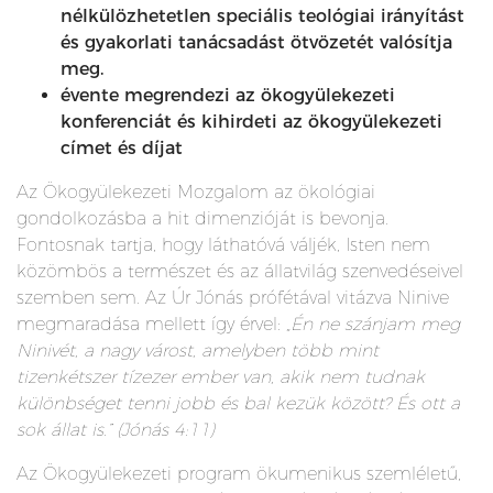
nélkülözhetetlen speciális teológiai irányítást
és gyakorlati tanácsadást ötvözetét valósítja
meg.
évente megrendezi az ökogyülekezeti
konferenciát és kihirdeti az ökogyülekezeti
címet és díjat
Az Ökogyülekezeti Mozgalom az ökológiai
gondolkozásba a hit dimenzióját is bevonja.
Fontosnak tartja, hogy láthatóvá váljék, Isten nem
közömbös a természet és az állatvilág szenvedéseivel
szemben sem. Az Úr Jónás prófétával vitázva Ninive
megmaradása mellett így érvel:
„Én ne szánjam meg
Ninivét, a nagy várost, amelyben több mint
tizenkétszer tízezer ember van, akik nem tudnak
különbséget tenni jobb és bal kezük között? És ott a
sok állat is.” (Jónás 4:11)
Az Ökogyülekezeti program ökumenikus szemléletű,