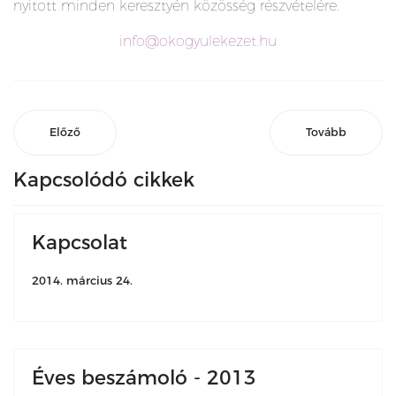
nyitott minden keresztyén közösség részvételére.
info@okogyulekezet.hu
Előző
Tovább
Kapcsolódó cikkek
Kapcsolat
2014. március 24.
Éves beszámoló - 2013