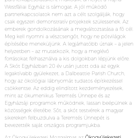
Westfáliai Egyház is támogat. A jól működő
partnerkapcsolatok nem azt a célt szolgálják, hogy
csak egyszeri demonstratív projektek szülessenek. Az
emberek gondolkozásának a megváltoztatása a fő cél.
Meg kell nyomni a vészcsengőt, hogy ne pótvilágok
építésébe meneküljünk. A legjárhatóbb útnak – a jelen
helyzetben – az mutatkozik, hogy a meglévő
forrásokat felhasználva a kis dolgokban lépjünk előre.
A Skót Egyházban 20 év után jutott oda az egyik
legaktívabb gyülekezet, a Dalbeattie Parish Church,
hogy az ökológiai lábnyomát tudatos építkezéssel
csökkentse. Az eddig elindított kezdeményezések,
mint az ökumenikus Teremtés Ünnepe és az
Egyháztáji programok működnek, lassan beépülnek a
közösségek életébe. Sőt, a skót testvérek a magyar
sikereken felbuzdulva a Teremtés Ünnepét is
bevezették saját országos programjukba.
Az Ökogyülekezeti Mozgalmat az
Ökogyülekezeti