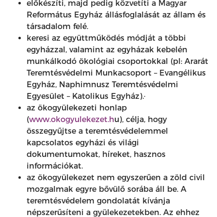
előkészíti, majd pedig közvetíti a Magyar
Református Egyház állásfoglalását az állam és
társadalom felé.
keresi az együttműködés módját a többi
egyházzal, valamint az egyházak kebelén
munkálkodó ökológiai csoportokkal (pl: Ararát
Teremtésvédelmi Munkacsoport – Evangélikus
Egyház, Naphimnusz Teremtésvédelmi
Egyesület – Katolikus Egyház).·
az ökogyülekezeti honlap
(
www.okogyulekezet.h
u), célja, hogy
összegyűjtse a teremtésvédelemmel
kapcsolatos egyházi és világi
dokumentumokat, híreket, hasznos
információkat.
az ökogyülekezet nem egyszerűen a zöld civil
mozgalmak egyre bővülő sorába áll be. A
teremtésvédelem gondolatát kívánja
népszerűsíteni a gyülekezetekben. Az ehhez