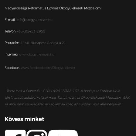
Magyarországi Református Egyház Ökogyülekezeti Mozgalom
E-mail:
info@okogyulekezet.hu
Telefon:
+36-30/453-2950
Postacím:
1146,
Budapest,
Abonyi u 21.
Internet:
www.okogyulekezet.hu
Facebook:
www.facebook.com/Okogyulekezet
„
There isn’t a Planet B! - CSO-LA/2017/388-137. A honlap az Európai Unió
társfinanszírozásával valósul meg. Tartalmáért az Ökogyülekezeti Mozgalom felel,
és azok nem szükségszerűen egyeznek meg az Európai Unió véleményével.”
Kövess minket