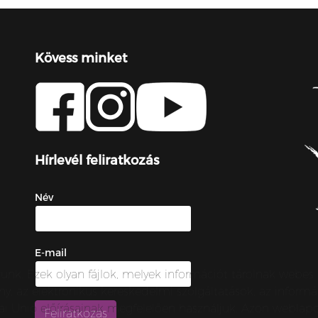
Kövess minket
Hírlevél feliratkozás
Név
E-mail
zunk. Ezek olyan fájlok, melyek információt tárolnak webe
örvény, az elektronikus kereskedelmi szolgáltatások, az inf
urópai Unió előírásainak megfelelően használjuk. Azon webl