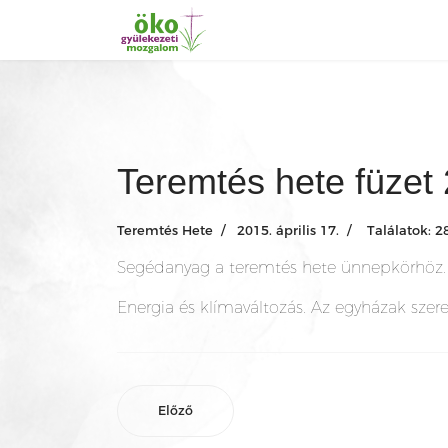
Teremtés hete füzet
Teremtés Hete
2015. április 17.
Találatok: 2
Segédanyag a teremtés hete ünnepkörhöz.
Energia és klímaváltozás. Az egyházak szer
Előző