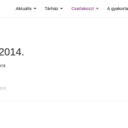
Aktuális
Tárház
Csatlakozz!
A gyakorl
 2014.
815
epe.