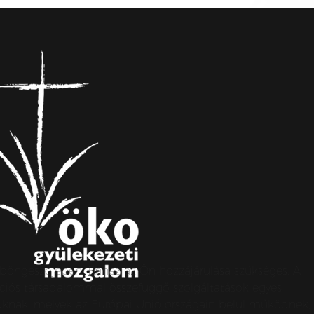
s böngészőjében. Ehhez az Ön hozzájárulása szükséges. A
ormációs társadalommal összefüggő szolgáltatások egyes
apoknak, melyek az Európai Unió országain belül működnek,