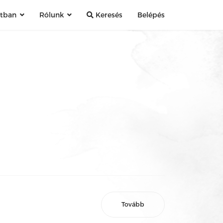
atban
Rólunk
Keresés
Belépés
Tovább