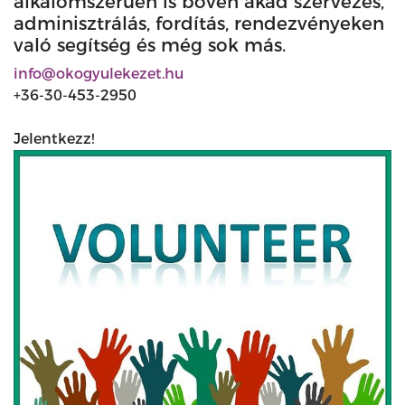
alkalomszerűen is bőven akad szervezés,
adminisztrálás, fordítás, rendezvényeken
való segítség és még sok más.
info@okogyulekezet.hu
+36-30-453-2950
Jelentkezz!