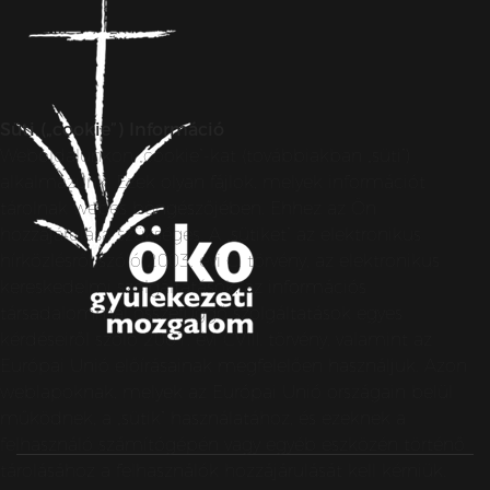
Süti („cookie”) Információ
Weboldalunkon „cookie”-kat (továbbiakban „süti”)
alkalmazunk. Ezek olyan fájlok, melyek információt
tárolnak webes böngészőjében. Ehhez az Ön
hozzájárulása szükséges. A „sütiket” az elektronikus
hírközlésről szóló 2003. évi C. törvény, az elektronikus
kereskedelmi szolgáltatások, az információs
társadalommal összefüggő szolgáltatások egyes
kérdéseiről szóló 2001. évi CVIII. törvény, valamint az
Európai Unió előírásainak megfelelően használjuk. Azon
weblapoknak, melyek az Európai Unió országain belül
működnek, a „sütik” használatához, és ezeknek a
felhasználó számítógépén vagy egyéb eszközén történő
tárolásához a felhasználók hozzájárulását kell kérniük.