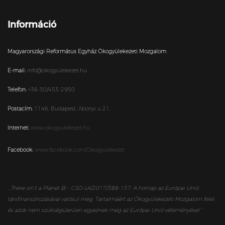
Információ
Magyarországi Református Egyház Ökogyülekezeti Mozgalom
E-mail:
info@okogyulekezet.hu
Telefon:
+36-30/453-2950
Postacím:
1146,
Budapest,
Abonyi u 21.
Internet:
www.okogyulekezet.hu
Facebook:
www.facebook.com/Okogyulekezet
„
There isn’t a Planet B! - CSO-LA/2017/388-137. A honlap az Európai Unió
társfinanszírozásával valósul meg. Tartalmáért az Ökogyülekezeti Mozgalom felel,
és azok nem szükségszerűen egyeznek meg az Európai Unió véleményével.”