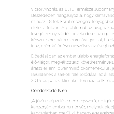
Victor András, az ELTE Természettudomány
Beszédében hangsúlyozta, hogy klímaválto
mínusz 18 fok körül mozogna, lényegében j
életet a földön. A problémát az üvegházh
levegőszennyeződés növekedése, az égetéss
kétszeresére, háromszorosára gyorsul, ha tí
igaz, ezért különösen veszélyes az üvegház
Előadásában az ember újabb energiaforrás
élővilágot megváltoztató következményeit
áraszt el, ami ötvenmillió ökomenekültet j
területének a sarkok felé tolódása, az áll
2015-ös párizsi klímakonferencia célkitűzé
Gondoskodó Isten
„A jövő elképzelése nem egyszerű, de ígéret
keresztyén ember reményét, melynek alapj
kapcsolatban merül ki, hanem egy egészen