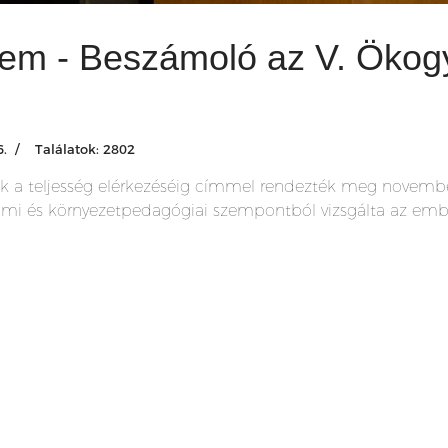
lem - Beszámoló az V. Ökog
.
Találatok: 2802
ok a teljesség elérkezéséig címmel rendezték meg novemb
elmi és környezetpedagógiai szempontból vizsgálta az embe