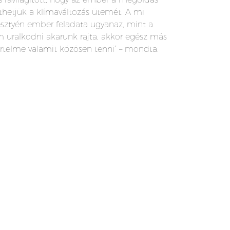
nthetjük a klímaváltozás ütemét. A mi
resztyén ember feladata ugyanaz, mint a
m uralkodni akarunk rajta, akkor egész más
értelme valamit közösen tenni” – mondta.