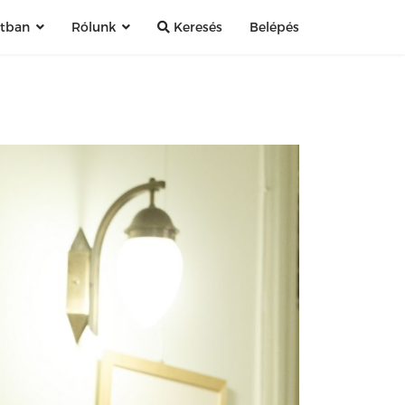
atban
Rólunk
Keresés
Belépés