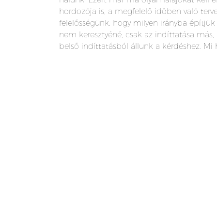
hordozója is, a megfelelő időben való terv
felelősségünk, hogy milyen irányba építjük
nem keresztyéné, csak az indíttatása más, 
belső indíttatásból állunk a kérdéshez. M