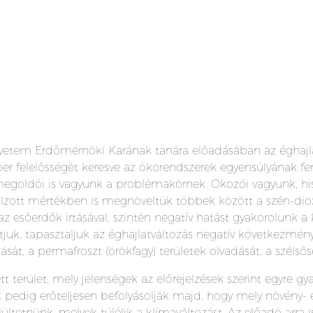
yetem Erdőmérnöki Karának tanára előadásában az éghajlatv
mber felelősségét keresve az ökorendszerek egyensúlyának 
 megoldói is vagyunk a problémakörnek. Okozói vagyunk, h
túlzott mértékben is megnöveltük többek között a szén-dio
az esőerdők irtásával, szintén negatív hatást gyakorolunk a
tjuk, tapasztaljuk az éghajlatváltozás negatív következménye
át, a permafroszt (örökfagy) területek olvadását, a szélsős
tett terület, mely jelenségek az előrejelzések szerint egyre 
pedig erőteljesen befolyásolják majd, hogy mely növény- é
lültetnünk, melyek túlélik a klímaváltozást. Az előadó arra 