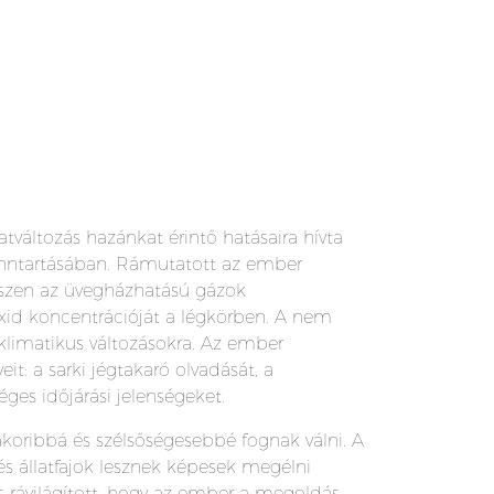
áltozás hazánkat érintő hatásaira hívta
fenntartásában. Rámutatott az ember
iszen az üvegházhatású gázok
xid koncentrációját a légkörben. A nem
 klimatikus változásokra. Az ember
it: a sarki jégtakaró olvadását, a
éges időjárási jelenségeket.
gyakoribbá és szélsőségesebbé fognak válni. A
s állatfajok lesznek képesek megélni
is rávilágított, hogy az ember a megoldás