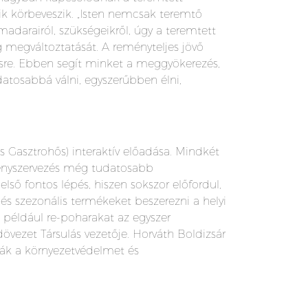
ik körbeveszik. „Isten nemcsak teremtő
 madarairól, szükségeikről, úgy a teremtett
g megváltoztatását. A reményteljes jövő
désre. Ebben segít minket a meggyökerezés,
atosabbá válni, egyszerűbben élni,
ős Gasztrohős) interaktív előadása. Mindkét
zvényszervezés még tudatosabb
ső fontos lépés, hiszen sokszor előfordul,
s szezonális termékeket beszerezni a helyi
, például re-poharakat az egyszer
övezet Társulás vezetője. Horváth Boldizsár
lák a környezetvédelmet és