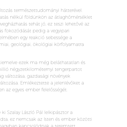
ltozás természettudományi hátterével.
atás nélkül földünkön az átlaghőmérséklet
egházhatás tehát jó, ez teszi lehetővé az
s fokozódását pedig a vegyipari
rtelmében egy reakció sebessége a
miai, geológiai, ökológiai körfolyamatra
 kiemelve ezek ma még beláthatatlan és
llió négyzetkilométernyi tengerpartot
lág változása, gazdasági növények
áltozása. Emlékeztette a jelenlévőket a
en az egyes ember felelősségét.
ki Szalay László Pál lelkipásztor a
dta, ez nemcsak az Isten és ember közötti
i nagyban kapcsolódnak a teremtett