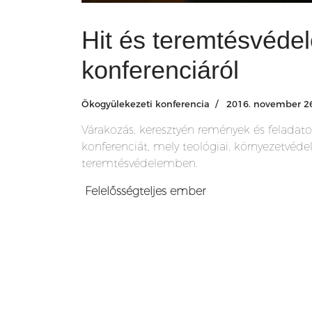
Hit és teremtésvéde
konferenciáról
Ökogyülekezeti konferencia
2016. november 26
Várakozás, keresztyén remények és feladat
konferenciát, mely teológiai, környezetvéd
teremtésvédelemben.
Felelősségteljes ember