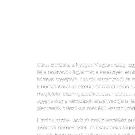
Gálos Borbála, a Nyugat-Magyarországi Eg
fel a résztvevők figyelmét a keresztyén e
hármas szerepére: okozói, elszenvedői és
kibocsátásával az elmúlt évszázad során 
megfelelő felszín-gazdálkodással, például 
ugyanakkor a változások elszenvedője is, lá
gleccserek drasztikus mértékű visszahúzódás
Hazánk aszály-, árvíz és belvíz-veszélyezte
jövőbeni hőmérséklet- és csapadékátlagok 
nálunk. Ezért már ma olyan fafajokat kell e