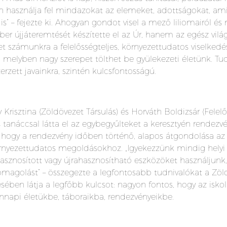
n használja fel mindazokat az elemeket, adottságokat, am
is” – fejezte ki. Ahogyan gondot visel a mező liliomairól és
er újjáteremtését készítette el az Úr, hanem az egész vilá
et számunkra a felelősségteljes, környezettudatos viselke
melyben nagy szerepet tölthet be gyülekezeti életünk. Tud
rzett javainkra, szintén kulcsfontosságú.
 Krisztina (Zöldövezet Társulás) és Horváth Boldizsár (Felel
us tanáccsal látta el az egybegyűlteket a keresztyén rende
hogy a rendezvény időben történő, alapos átgondolása az el
nyezettudatos megoldásokhoz. „Igyekezzünk mindig helyi é
hasznosított vagy újrahasznosítható eszközöket használjunk
omagolást” – összegezte a legfontosabb tudnivalókat a Zöld
ében látja a legfőbb kulcsot: nagyon fontos, hogy az isko
napi életükbe, táboraikba, rendezvényeikbe.