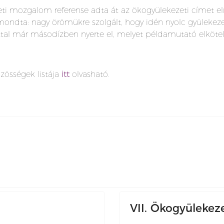
eti mozgalom referense adta át az ökogyülekezeti címet e
t mondta: nagy örömükre szolgált, hogy idén nyolc gyülekeze
úttal már másodízben nyerte el, melyet példamutató elköte
özösségek listája
itt
olvasható.
VII. Ökogyülekez