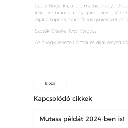
Szűcs Boglárka, a református ökogyülekez
lelkipásztorának a díjjal járó oklevet. Min
díjat a soproni evangélikus gyülekezet ez
Szoták Orsolya, fotó: Vargosz
Az ökogyülekezeti címet és díjat elnyert k
Előző
Kapcsolódó cikkek
Mutass példát 2024-ben is!