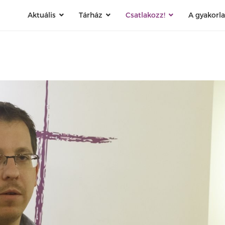
Aktuális
Tárház
Csatlakozz!
A gyakorl