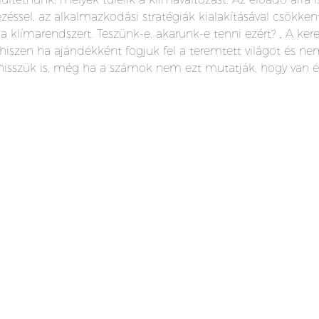
ezéssel, az alkalmazkodási stratégiák kialakításával csökke
 a klímarendszert. Teszünk-e, akarunk-e tenni ezért? „ A ke
hiszen ha ajándékként fogjuk fel a teremtett világot és ne
i hisszük is, még ha a számok nem ezt mutatják, hogy van 