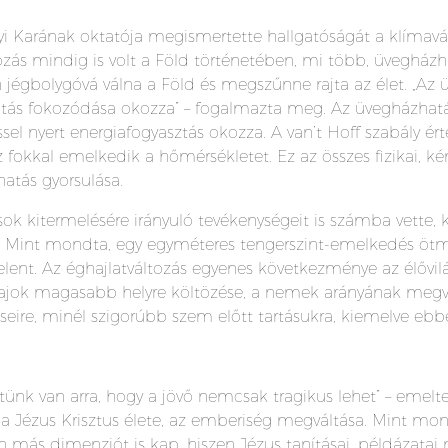
i Karának oktatója megismertette hallgatóságát a klímavá
zás mindig is volt a Föld történetében, mi több, üvegházh
égbolygóvá válna a Föld és megszűnne rajta az élet. „Az üv
atás fokozódása okozza” – fogalmazta meg. Az üvegházhatá
el nyert energiafogyasztás okozza. A van’t Hoff szabály é
z fokkal emelkedik a hőmérsékletet. Ez az összes fizikai, ké
hatás gyorsulása.
ok kitermelésére irányuló tevékenységeit is számba vette,
. Mint mondta, egy egyméteres tengerszint-emelkedés ötmi
elent. Az éghajlatváltozás egyenes következménye az élővi
atfajok magasabb helyre költözése, a nemek arányának megv
seire, minél szigorúbb szem előtt tartásukra, kiemelve ebb
ünk van arra, hogy a jövő nemcsak tragikus lehet” – emelte 
a Jézus Krisztus élete, az emberiség megváltása. Mint mon
 más dimenziót is kap, hiszen Jézus tanításai, példázata