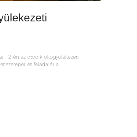
yülekezeti
er 12-én az ötödik ökogyülekezeti
r szerepét és feladatát a