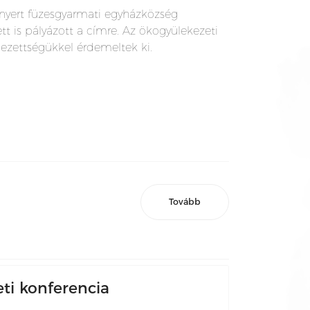
lnyert füzesgyarmati egyházközség
tt is pályázott a címre. Az ökogyülekezeti
lezettségükkel érdemeltek ki.
Tovább
eti konferencia