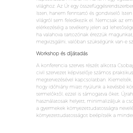
világhoz. Az Úr egy összefüggésrendszerbe
Isten, hanem fenntartó és gondviselő Isten 
világról sem feledkezik el. Nemcsak az emb
elérkezéséig a tevékeny jelen ad lehetőség
ha valahova tartozónak érezzük magunkat, 
megvizsgálni, valóban szükségünk van-e sze
Workshop és díjátadás
A konferencia szerves részét alkotta Csobay
civil szervezet képviselője számos praktik
megtervezésével kapcsolatban. Kiemelték, 
hogy időhiány miatt nyúlunk a kevésbé kör
termelőktől, ezzel is támogatva őket. Újra
használatosak helyett, minimalizáljuk a cs
a gyermekek környezettudatosságra nevelés
környezettudatosságot beépítsék a minden