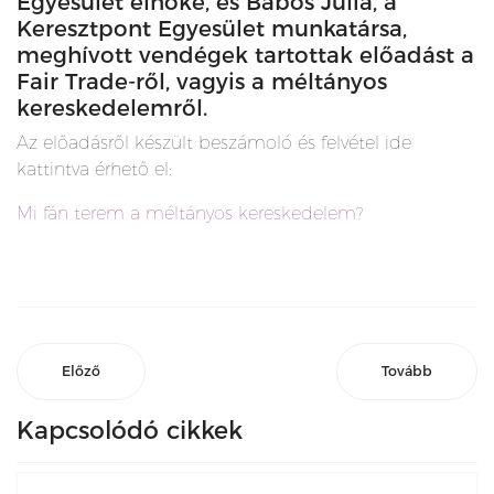
Egyesület elnöke, és Babos Júlia, a
Keresztpont Egyesület munkatársa,
meghívott vendégek tartottak előadást a
Fair Trade-ről, vagyis a méltányos
kereskedelemről.
Az előadásről készült beszámoló és felvétel ide
kattintva érhető el:
Mi fán terem a méltányos kereskedelem?
Előző
Tovább
Kapcsolódó cikkek