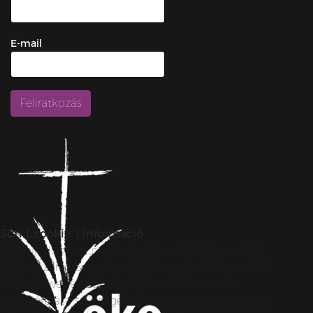
E-mail
Süti („cookie”) Információ
Weboldalunkon „cookie”-kat (továbbiakban „süti”)
alkalmazunk. Ezek olyan fájlok, melyek információt
tárolnak webes böngészőjében. Ehhez az Ön
hozzájárulása szükséges. A „sütiket” az elektronikus