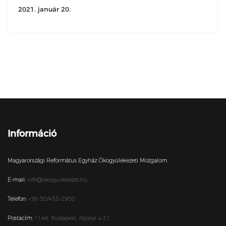
2021. január 20.
Információ
Magyarországi Református Egyház Ökogyülekezeti Mozgalom
E-mail:
info@okogyulekezet.hu
Telefon:
+36-30/453-2950
Postacím:
1146,
Budapest,
Abonyi u 21.