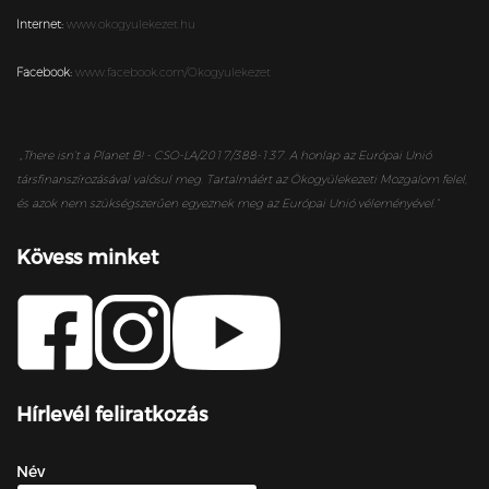
Internet:
www.okogyulekezet.hu
Facebook:
www.facebook.com/Okogyulekezet
„
There isn’t a Planet B! - CSO-LA/2017/388-137. A honlap az Európai Unió
társfinanszírozásával valósul meg. Tartalmáért az Ökogyülekezeti Mozgalom felel,
és azok nem szükségszerűen egyeznek meg az Európai Unió véleményével.”
Kövess minket
Hírlevél feliratkozás
Név