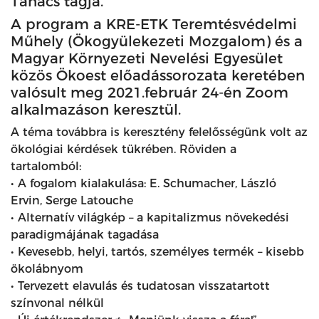
Tanács tagja.
A program a KRE-ETK Teremtésvédelmi
Műhely (Ökogyülekezeti Mozgalom) és a
Magyar Környezeti Nevelési Egyesület
közös Ökoest előadássorozata keretében
valósult meg 2021.február 24-én Zoom
alkalmazáson keresztül.
A téma továbbra is keresztény felelősségünk volt az
ökológiai kérdések tükrében. Röviden a
tartalomból:
• A fogalom kialakulása: E. Schumacher, László
Ervin, Serge Latouche
• Alternatív világkép – a kapitalizmus növekedési
paradigmájának tagadása
• Kevesebb, helyi, tartós, személyes termék – kisebb
ökolábnyom
• Tervezett elavulás és tudatosan visszatartott
színvonal nélkül