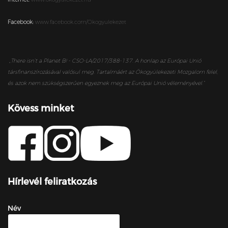
Facebook:
www.facebook.com/Okogyulekezet
„
There isn’t a Planet B! - CSO-LA/2017/388-137. A honlap az Európai Unió
társfinanszírozásával valósul meg. Tartalmáért az Ökogyülekezeti Mozgalom felel,
és azok nem szükségszerűen egyeznek meg az Európai Unió véleményével.”
Kövess minket
Hírlevél feliratkozás
Név