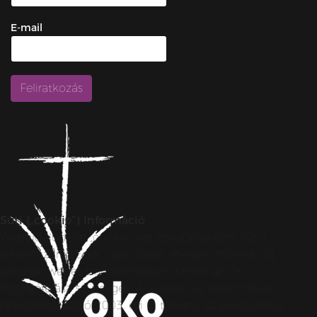
E-mail
Süti („cookie”) Információ
Weboldalunkon „cookie”-kat (továbbiakban „süti”)
alkalmazunk. Ezek olyan fájlok, melyek információt
tárolnak webes böngészőjében. Ehhez az Ön
hozzájárulása szükséges. A „sütiket” az elektronikus
hírközlésről szóló 2003. évi C. törvény, az elektronikus