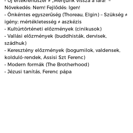
• Új értékrendszer ≠ „Menjünk vissza a fára!” –
Növekedés: Nem! Fejlődés: Igen!
• Önkéntes egyszerűség (Thoreau, Elgin) – Szükség ≠
igény; mértékletesség ≠ aszkézis
• Kultúrtörténeti előzmények (cinikusok)
• Vallási előzmények (buddhisták, dervisek,
szádhuk)
• Keresztény előzmények (bogumilok, valdensek,
kolduló-rendek, Assisi Szt Ferenc)
• Modern formák (The Brotherhood)
• Jézusi tanítás, Ferenc pápa