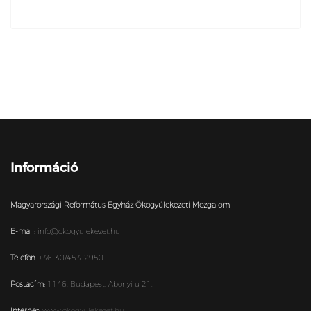
Információ
Magyarországi Református Egyház Ökogyülekezeti Mozgalom
E-mail:
info@okogyulekezet.hu
Telefon:
+36-30/453-2950
Postacím:
1146,
Budapest,
Abonyi u 21.
Internet:
www.okogyulekezet.hu