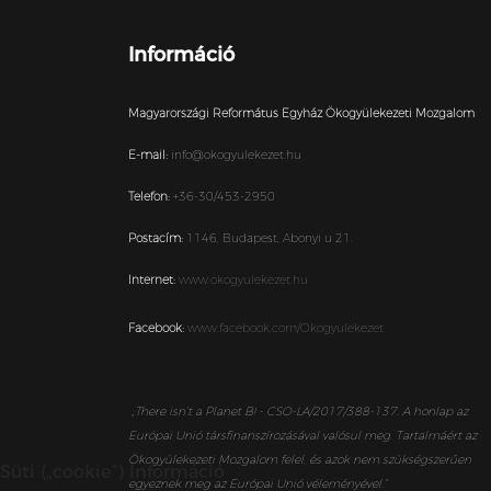
Információ
Magyarországi Református Egyház Ökogyülekezeti Mozgalom
E-mail:
info@okogyulekezet.hu
Telefon:
+36-30/453-2950
Postacím:
1146,
Budapest,
Abonyi u 21.
Internet:
www.okogyulekezet.hu
Facebook:
www.facebook.com/Okogyulekezet
„
There isn’t a Planet B! - CSO-LA/2017/388-137. A honlap az
Európai Unió társfinanszírozásával valósul meg. Tartalmáért az
Ökogyülekezeti Mozgalom felel, és azok nem szükségszerűen
Süti („cookie”) Információ
egyeznek meg az Európai Unió véleményével.”