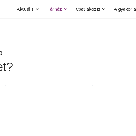
Aktuális
Tárház
Csatlakozz!
A gyakorl
a
et?