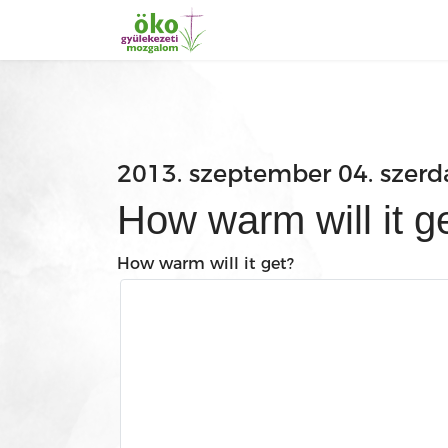
2013. szeptember 04. szerd
How warm will it g
How warm will it get?