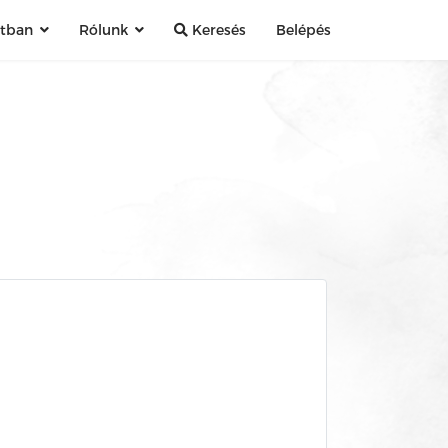
atban
Rólunk
Keresés
Belépés