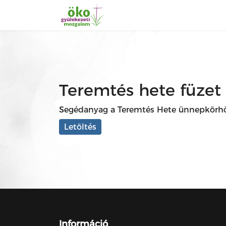
Teremtés hete füzet
Segédanyag a Teremtés Hete ünnepkörh
Letöltés
Információ