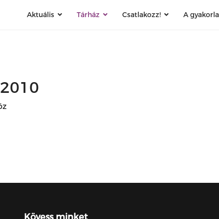
Aktuális
Tárház
Csatlakozz!
A gyakorl
 2010
öz
Kövess minket