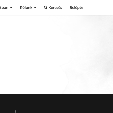
atban
Rólunk
Keresés
Belépés