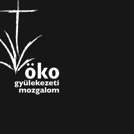
s böngészőjében. Ehhez az Ön hozzájárulása szükséges. A