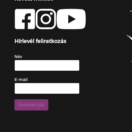
Hírlevél feliratkozás
Név
E-mail
zunk. Ezek olyan fájlok, melyek információt tárolnak webe