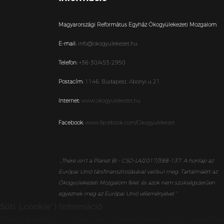
Magyarországi Református Egyház Ökogyülekezeti Mozgalom
E-mail:
info@okogyulekezet.hu
Telefon:
+36-30/453-2950
Postacím:
1146,
Budapest,
Abonyi u 21.
Internet:
www.okogyulekezet.hu
Facebook:
www.facebook.com/Okogyulekezet
„
There isn’t a Planet B! - CSO-LA/2017/388-137. A honlap az
Európai Unió társfinanszírozásával valósul meg. Tartalmáért az
Ökogyülekezeti Mozgalom felel, és azok nem szükségszerűen
egyeznek meg az Európai Unió véleményével.”
Süti („cookie”) Információ
Weboldalunkon „cookie”-kat (továbbiakban „süti”) alkalma