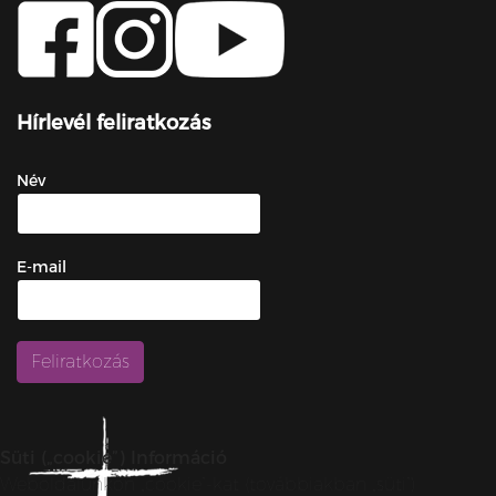
Hírlevél feliratkozás
Név
E-mail
Süti („cookie”) Információ
Weboldalunkon „cookie”-kat (továbbiakban „süti”)