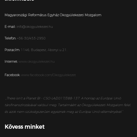
Magyarországi Református Egyház Ökogyülekezeti Mozgalom
E-mail:
info@okogyulekezet.hu
Telefon:
+36-30/453-2950
Postacím:
1146,
Budapest,
Abonyi u 21.
Internet:
www.okogyulekezet.hu
Facebook:
www.facebook.com/Okogyulekezet
„
There isn’t a Planet B! - CSO-LA/2017/388-137. A honlap az Európai Unió
társfinanszírozásával valósul meg. Tartalmáért az Ökogyülekezeti Mozgalom felel,
és azok nem szükségszerűen egyeznek meg az Európai Unió véleményével.”
Kövess minket