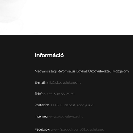
Információ
Magyarországi Református Egyház Ökogyülekezeti Mozgalom
E-mail:
info@okogyulekezet.hu
Telefon:
+36-30/453-2950
Postacím:
1146,
Budapest,
Abonyi u 21.
Internet:
www.okogyulekezet.hu
Facebook:
www.facebook.com/Okogyulekezet