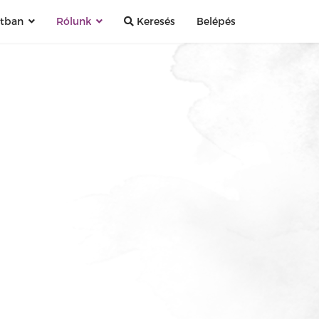
atban
Rólunk
Keresés
Belépés