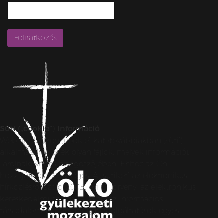
Süti („cookie”) Információ
Weboldalunkon „cookie”-kat (továbbiakban „süti”)
alkalmazunk. Ezek olyan fájlok, melyek információt
tárolnak webes böngészőjében. Ehhez az Ön
hozzájárulása szükséges. A „sütiket” az elektronikus
hírközlésről szóló 2003. évi C. törvény, az elektronikus
kereskedelmi szolgáltatások, az információs
társadalommal összefüggő szolgáltatások egyes