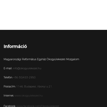
Információ
Magyarországi Református Egyház Ökogyülekezeti Mozgalom
E-mail:
info@okogyulekezet.hu
Telefon:
+36-30/453-2950
Postacím:
1146,
Budapest,
Abonyi u 21.
Internet:
www.okogyulekezet.hu
Facebook:
www.facebook.com/Okogyulekezet