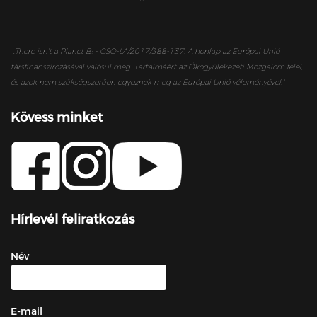
„
There isn’t a Planet B! - CSO-LA/2017/388-137. A honlap az Európai Unió
társfinanszírozásával valósul meg. Tartalmáért az Ökogyülekezeti Mozgalom felel,
és azok nem szükségszerűen egyeznek meg az Európai Unió véleményével.”
Kövess minket
Hírlevél feliratkozás
Név
E-mail