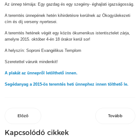
Az ünnep témája: Egy gazdag és egy szegény- éghajlati igazságosság.
A teremtés ünnepének hetén kihirdetésre kerülnek az Ökogyülekezeti
cím és díj verseny nyertesei.
A teremtés hetének végét egy közös ökumenikus istentisztelet zárja,
amelyre 2015. október 4-én 18 órakor kerül sor!
A helyszín: Soproni Evangélikus Templom
Szeretettel várunk mindenkit!
A plakát az ünnepről letölthető innen.
Segédanyag a 2015-ös teremtés heti ünnephez innen tölthető le.
Előző
Tovább
Kapcsolódó cikkek