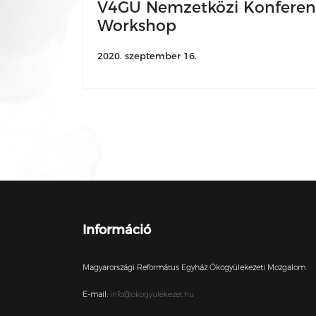
V4GU Nemzetközi Konferenc
Workshop
2020. szeptember 16.
Információ
Magyarországi Református Egyház Ökogyülekezeti Mozgalom
E-mail:
info@okogyulekezet.hu