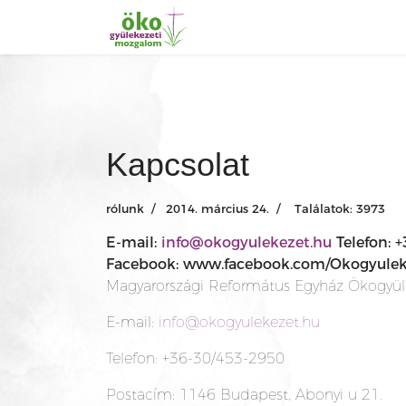
Kapcsolat
rólunk
2014. március 24.
Találatok: 3973
E-mail:
info@okogyulekezet.hu
Telefon: 
Facebook: www.facebook.com/Okogyulek
Magyarországi Református Egyház Ökogyü
E-mail:
info@okogyulekezet.hu
Telefon: +36-30/453-2950
Postacím: 1146 Budapest, Abonyi u 21.