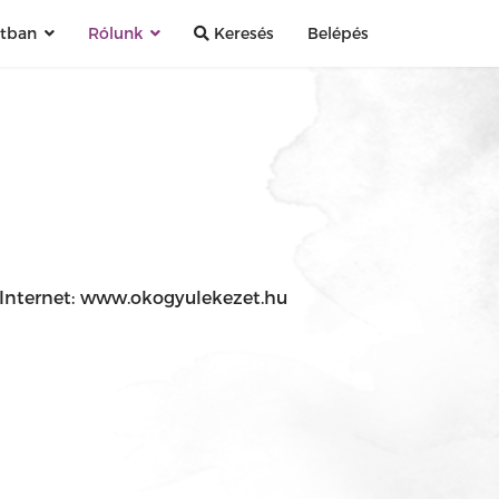
atban
Rólunk
Keresés
Belépés
 Internet: www.okogyulekezet.hu