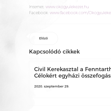
Internet:
www.okogyulekezet.hu
Facebook:
www.facebook.com/Okogyuleke
Előző
Kapcsolódó cikkek
Civil Kerekasztal a Fenntart
Célokért egyházi összefogáss
2020. szeptember 29.