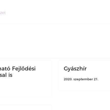
zet
ható Fejlődési
Gyászhír
al is
2020. szeptember 21.