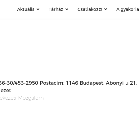
Aktuális
Tárház
Csatlakozz!
A gyakorl
+36-30/453-2950 Postacím: 1146 Budapest, Abonyi u 21.
ezet
lekezeti Mozgalom