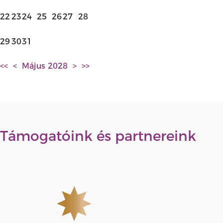
22
23
24
25
26
27
28
29
30
31
<<
<
Május 2028
>
>>
Támogatóink és partnereink