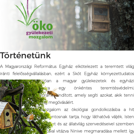
Történetünk
A Magyarországi Református Egyház elkötelezett a teremtett világ
iránti felelősségvállalásban, ezért a Skót Egyház környezettudatos
programjához hasonlóan a magyar gyülekezetek és egyházi
intézmények számára egy önkéntes teremtésvédelmi,
környezettudatos programot indított, amely segíti azokat, akik tenni
akarnak a teremtett világ megóvásáért.
Az Ökogyülekezeti Mozgalom az ökológiai gondolkozásba a hit
dimenzióját is bevonja. Fontosnak tartja, hogy láthatóvá váljék, Isten
nem közömbös a természet és az állatvilág szenvedéseivel szemben
sem. Az Úr Jónás prófétával vitázva Ninive megmaradása mellett így