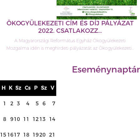
ÖKOGYÜLEKEZETI CÍM ÉS DÍJ PÁLYÁZAT
2022. CSATLAKOZZ…
A Magyarországi Református Egyház Ökogyülekezeti
Mozgalma idén is meghirdeti pályázatát az Ökogyülekezeti…
Eseménynaptár
H
K
Sz
Cs
P
Sz
V
1
2
3
4
5
6
7
8
9
10
11
12
13
14
15
16
17
18
19
20
21