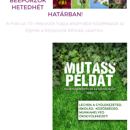
BEEPORZÓK
HETEDHÉT
HATÁRBAN!
A március 10-i Beporzók Napja alkalmából közzétesszük az
Éljenek a BEEporzók felhívást, valamint…