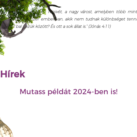
érvel:
„Én ne szánjam meg Ninivét, a nagy várost, amelyben több min
tizenkétszer tízezer ember van, akik nem tudnak különbséget tenni
jobb és bal kezük között? És ott a sok állat is.” (Jónás 4:11)
Hírek
Mutass példát 2024-ben is!