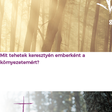
Mit tehetek keresztyén emberként a
környezetemért?