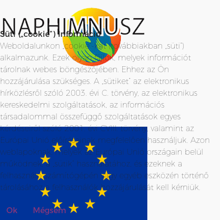
Süti („cookie”) Információ
Weboldalunkon „cookie”-kat (továbbiakban „süti”)
alkalmazunk. Ezek olyan fájlok, melyek információt
tárolnak webes böngészőjében. Ehhez az Ön
hozzájárulása szükséges. A „sütiket” az elektronikus
hírközlésről szóló 2003. évi C. törvény, az elektronikus
kereskedelmi szolgáltatások, az információs
társadalommal összefüggő szolgáltatások egyes
kérdéseiről szóló 2001. évi CVIII. törvény, valamint az
Európai Unió előírásainak megfelelően használjuk. Azon
weblapoknak, melyek az Európai Unió országain belül
működnek, a „sütik” használatához, és ezeknek a
felhasználó számítógépén vagy egyéb eszközén történő
tárolásához a felhasználók hozzájárulását kell kérniük.
Ok
Mégsem